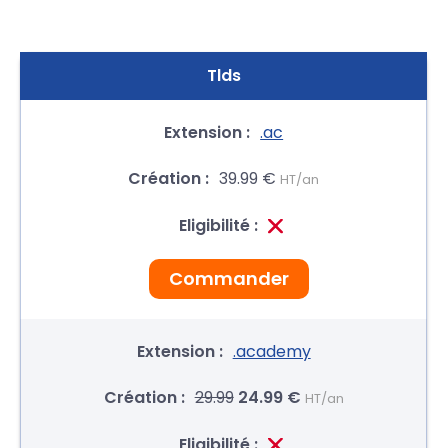
Tlds
.ac
39.99 €
HT/an
Commander
.academy
29.99
24.99 €
HT/an