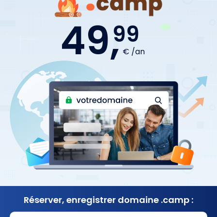
49,
99
€ /an
Réserver, enregistrer
domaine .camp :