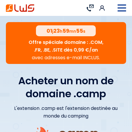
Connexion
Contact
01
23
59
54
j
h
mn
s
Offre spéciale domaine : .COM,
.FR, .BE, .SITE dès 0,99 €/an
avec adresses e-mail INCLUS.
Acheter un nom de
domaine .camp
L'extension .camp est l'extension destinée au
monde du camping