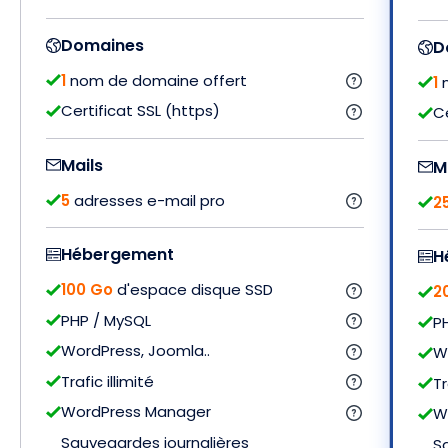
Domaines
D
1
nom de domaine offert
1
n
Certificat SSL (https)
Ce
Mails
M
5
adresses e-mail pro
2
Hébergement
H
100 Go
d'espace disque SSD
2
PHP / MySQL
P
WordPress, Joomla..
Wo
Trafic illimité
Tr
WordPress Manager
W
Sauvegardes journalières
S