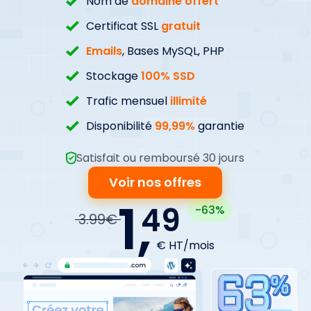
Nom de
domaine offert
Certificat SSL
gratuit
Emails
, Bases MySQL, PHP
Stockage
100% SSD
Trafic mensuel
illimité
Disponibilité
99,99%
garantie
Satisfait ou remboursé 30 jours
Voir nos offres
1,
49
-63%
3.99€
€ HT/mois