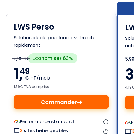
LWS Perso
LW
Solution idéale pour lancer votre site
Solu
rapidement
acti
Économisez 63%
3,99 €
5,9
1,
3
49
€ HT/mois
1,79€ TVA comprise
4,19
Commander
Performance standard
P
3
sites hébergeables
1