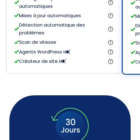
automatiques
a
Mises à jour automatiques
M
Détection automatique des
D
problèmes
p
Scan de vitesse
S
Agents WordPress IA
A
Créateur de site IA
Cr