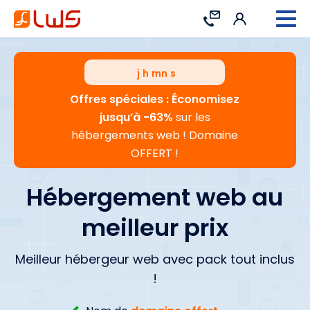
Connexion
Contact
j
h
mn
s
Offres spéciales : Économisez
jusqu’à -63%
sur les
hébergements web ! Domaine
OFFERT !
Hébergement web au
meilleur prix
Meilleur hébergeur web avec pack tout inclus
!