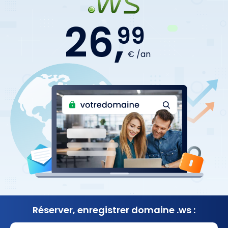
26,
99
€ /an
Réserver, enregistrer
domaine .ws :