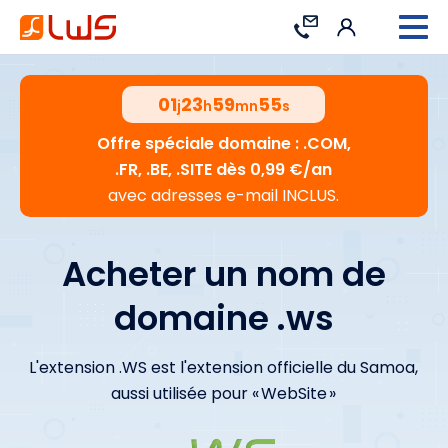
Connexion
Contact
01
23
59
54
j
h
mn
s
Offre spéciale domaine : .COM,
.FR, .BE, .SITE dès 0,99 €/an
avec adresses e-mail INCLUS.
Acheter un nom de
domaine .ws
L'extension .WS est l'extension officielle du Samoa,
aussi utilisée pour « WebSite »