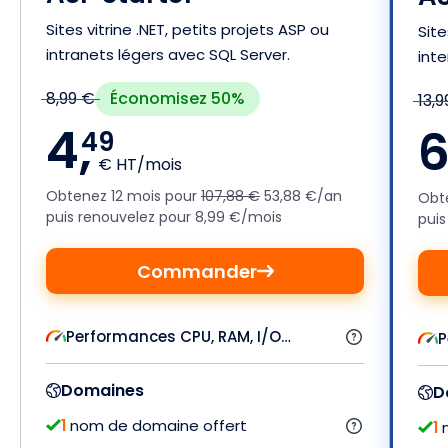
Sites vitrine .NET, petits projets ASP ou
Site
intranets légers avec SQL Server.
int
Économisez 50%
8,99 €
13,
4,
6
49
€ HT/mois
Obtenez 12 mois pour
107,88 €
53,88 €/an
Obt
puis renouvelez pour 8,99 €/mois
puis
Commander
Performances CPU, RAM, I/O…
P
Domaines
D
1
nom de domaine offert
1
n