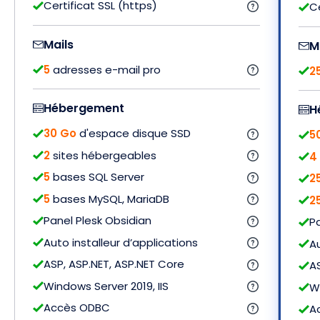
Certificat SSL (https)
Ce
Mails
M
5
adresses e-mail pro
2
Hébergement
H
30 Go
d'espace disque SSD
5
2
sites hébergeables
4
5
bases SQL Server
2
5
bases MySQL, MariaDB
2
Panel Plesk Obsidian
P
Auto installeur d’applications
Au
ASP, ASP.NET, ASP.NET Core
A
Windows Server 2019, IIS
Wi
Accès ODBC
A