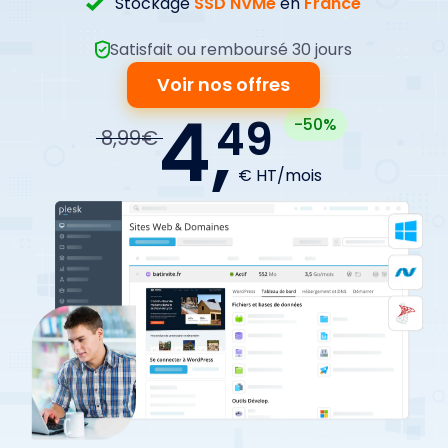
Stockage
SSD NVMe
en
France
Satisfait ou remboursé 30 jours
Voir nos offres
4,
49
-50%
8,99€
€ HT/mois