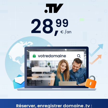
28,
99
€ /an
Réserver, enregistrer
domaine .tv :