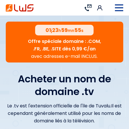
Connexion
Contact
01
23
59
54
j
h
mn
s
Offre spéciale domaine : .COM,
.FR, .BE, .SITE dès 0,99 €/an
avec adresses e-mail INCLUS.
Acheter un nom de
domaine .tv
Le .tv est l'extension officielle de l'île de Tuvalu.Il est
cependant généralement utilisé pour les noms de
domaine liés à la télévision.