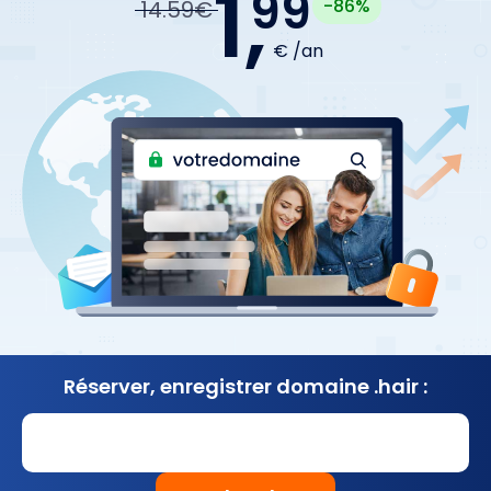
1,
99
-86%
14.59€
€ /an
Réserver, enregistrer
domaine .hair :