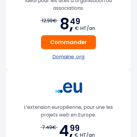
Idéal pour les sites d’organisation ou
associations.
8,
49
12.99€
€ HT/an
Commander
Domaine .org
L’extension européenne, pour une les
projets web en Europe.
4,
99
7.49€
€ HT/an