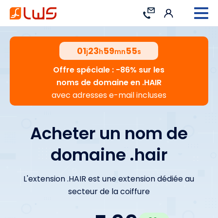
Connexion
Contact
01
23
59
54
j
h
mn
s
Offre spéciale : -86% sur les
noms de domaine en .HAIR
avec adresses e-mail incluses
Acheter un nom de
domaine .hair
L'extension .HAIR est une extension dédiée au
secteur de la coiffure