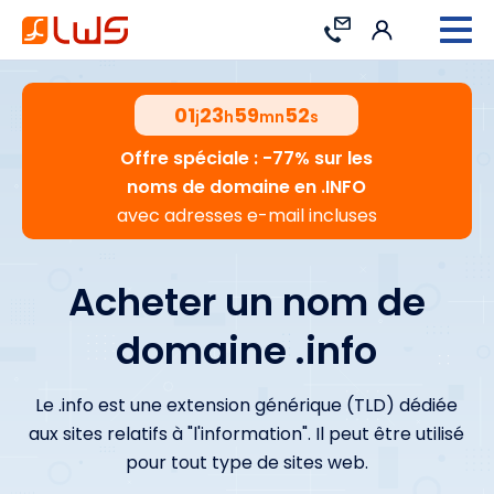
Connexion
Contact
01
23
59
51
j
h
mn
s
Offre spéciale : -77% sur les
noms de domaine en .INFO
avec adresses e-mail incluses
Acheter un nom de
domaine .info
Le .info est une extension générique (TLD) dédiée
aux sites relatifs à "l'information". Il peut être utilisé
pour tout type de sites web.