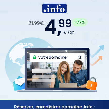
4,
99
-77%
21.99€
€ /an
Réserver, enregistrer
domaine .info :