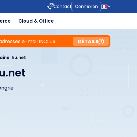
Contact
Connexion
erce
Cloud & Office
adresses e-mail INCLUS.
DÉTAILS
ine .hu.net
u.net
ongrie