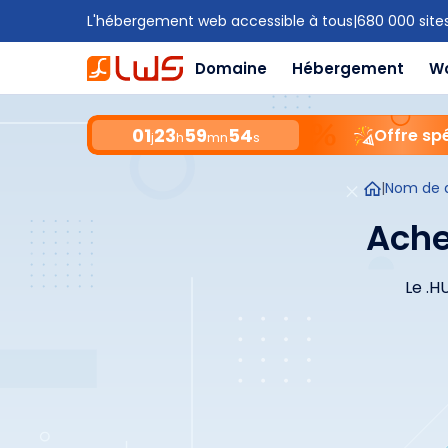
L'hébergement web accessible à tous
|
680 000 site
Domaine
Hébergement
W
01
23
59
53
Offre spé
j
h
mn
s
|
Nom de 
Ache
Le .H