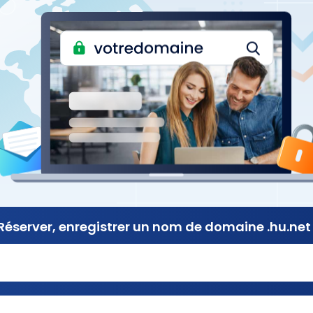
Réserver, enregistrer
un nom de
domaine .hu.net 