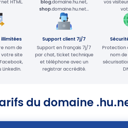
ernet HTML.
blog
.domaine.hu.net,
vos visiteu
shop
.domaine.hu.net…
vot
illimitées
Support client 7j/7
Sécurit
tre nom de
Support en français 7j/7
Protection 
votre site
par chat, ticket technique
nom de
Facebook,
et téléphone avec un
sécurisati
 LinkedIn.
registrar accrédité.
D
arifs du domaine .hu.n