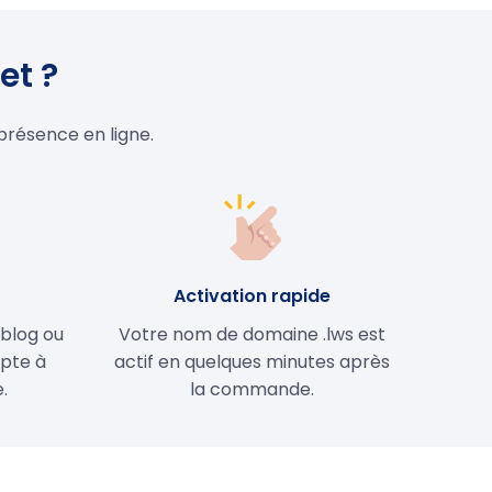
et ?
présence en ligne.
e
Activation rapide
 blog ou
Votre nom de domaine .lws est
apte à
actif en quelques minutes après
.
la commande.