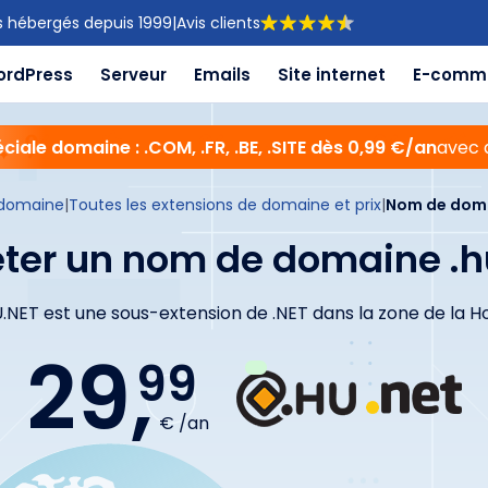
s hébergés depuis 1999
|
Avis clients
ordPress
Serveur
Emails
Site internet
E-comm
ciale domaine : .COM, .FR, .BE, .SITE dès 0,99 €/an
avec 
domaine
|
Toutes les extensions de domaine et prix
|
Nom de doma
ter un nom de domaine .h
U.NET est une sous-extension de .NET dans la zone de la H
29,
99
€ /an