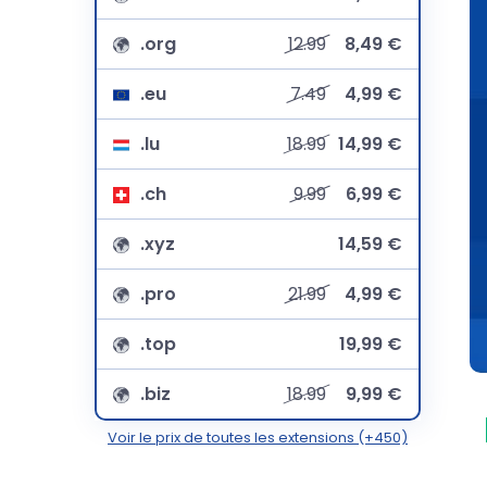
.org
12.99
8,49 €
.eu
7.49
4,99 €
.lu
18.99
14,99 €
.ch
9.99
6,99 €
.xyz
14,59 €
.pro
21.99
4,99 €
.top
19,99 €
.biz
18.99
9,99 €
Voir le prix de toutes les extensions (+450)