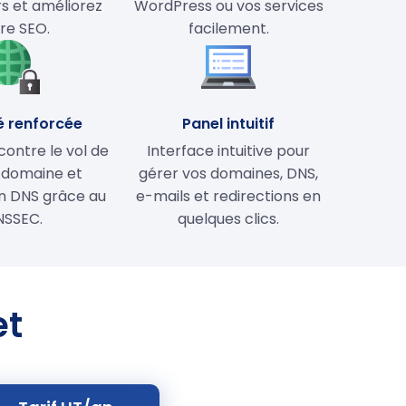
rs et améliorez
WordPress ou vos services
re SEO.
facilement.
é renforcée
Panel intuitif
contre le vol de
Interface intuitive pour
 domaine et
gérer vos domaines, DNS,
on DNS grâce au
e-mails et redirections en
NSSEC.
quelques clics.
et