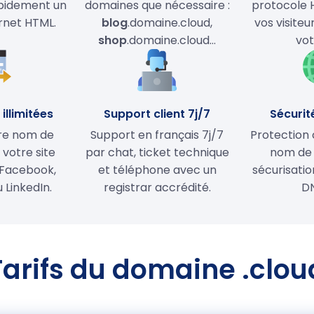
apidement un
domaines que nécessaire :
protocole 
ernet HTML.
blog
.domaine.cloud,
vos visiteu
shop
.domaine.cloud…
vot
illimitées
Support client 7j/7
Sécurit
tre nom de
Support en français 7j/7
Protection 
votre site
par chat, ticket technique
nom de
Facebook,
et téléphone avec un
sécurisati
 LinkedIn.
registrar accrédité.
D
Tarifs du domaine .clou