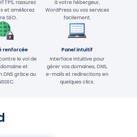
HTTPS, rassurez
à votre hébergeur,
rs et améliorez
WordPress ou vos services
re SEO.
facilement.
é renforcée
Panel intuitif
contre le vol de
Interface intuitive pour
 domaine et
gérer vos domaines, DNS,
on DNS grâce au
e-mails et redirections en
NSSEC.
quelques clics.
d