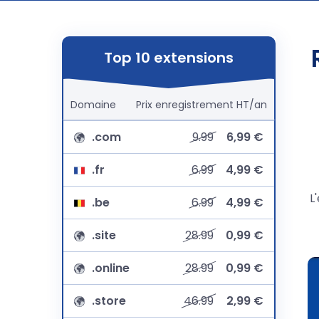
Top 10 extensions
Domaine
Prix
enregistrement
HT/an
.com
9.99
6,99 €
.fr
6.99
4,99 €
L
.be
6.99
4,99 €
.site
28.99
0,99 €
.online
28.99
0,99 €
.store
46.99
2,99 €