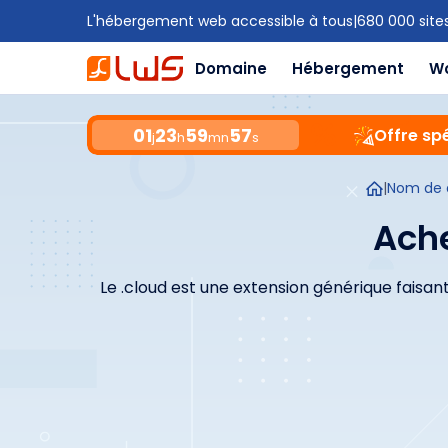
L'hébergement web accessible à tous
|
680 000 site
Domaine
Hébergement
W
01
23
59
56
Offre spé
j
h
mn
s
|
Nom de 
Ache
Le .cloud est une extension générique faisan