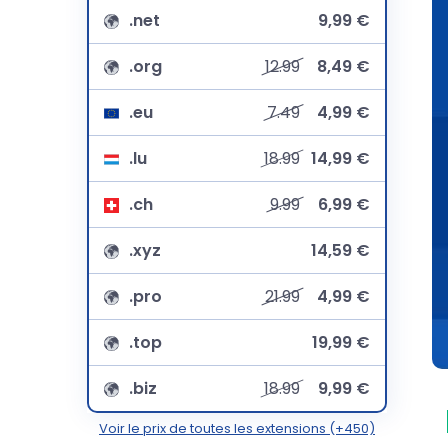
.net
9,99 €
.org
12.99
8,49 €
.eu
7.49
4,99 €
.lu
18.99
14,99 €
.ch
9.99
6,99 €
.xyz
14,59 €
.pro
21.99
4,99 €
.top
19,99 €
.biz
18.99
9,99 €
Voir le prix de toutes les extensions (+450)