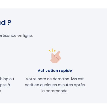
ud ?
présence en ligne.
e
Activation rapide
 blog ou
Votre nom de domaine .lws est
apte à
actif en quelques minutes après
.
la commande.