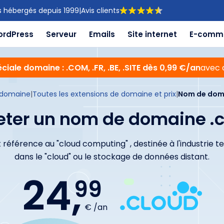
s hébergés depuis 1999
|
Avis clients
ordPress
Serveur
Emails
Site internet
E-comm
ciale domaine : .COM, .FR, .BE, .SITE dès 0,99 €/an
avec 
domaine
|
Toutes les extensions de domaine et prix
|
Nom de doma
ter un nom de domaine .
t référence au "cloud computing" , destinée à l'industrie 
dans le "cloud" ou le stockage de données distant.
24,
99
€ /an