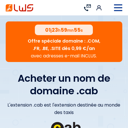
Connexion
Contact
01
23
59
54
j
h
mn
s
Offre spéciale domaine : .COM,
.FR, .BE, .SITE dès 0,99 €/an
avec adresses e-mail INCLUS.
Acheter un nom de
domaine .cab
L'extension .cab est l'extension destinée au monde
des taxis