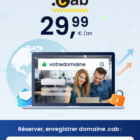
29,
99
€ /an
Réserver, enregistrer
domaine .cab :