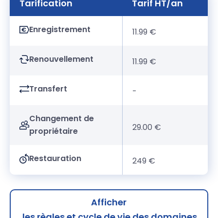
Tarification
Tarif HT/an
Enregistrement
11.99 €
Renouvellement
11.99 €
Transfert
-
Changement de
29.00 €
propriétaire
Restauration
249 €
Afficher
les règles et cycle de vie des domaines