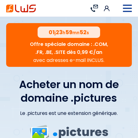
Connexion
Contact
01
23
59
51
j
h
mn
s
Offre spéciale domaine : .COM,
.FR, .BE, .SITE dès 0,99 €/an
avec adresses e-mail INCLUS.
Acheter un nom de
domaine .pictures
Le .pictures est une extension générique.