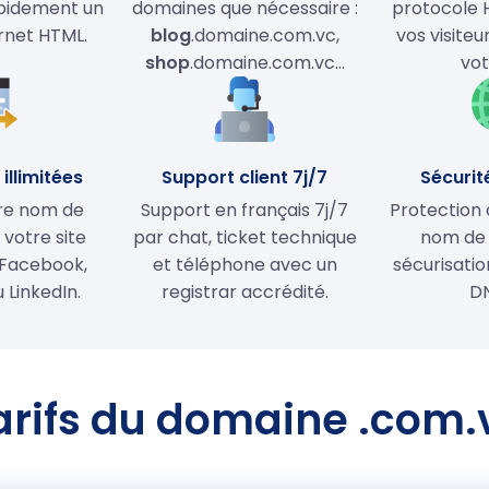
apidement un
domaines que nécessaire :
protocole 
ernet HTML.
blog
.domaine.com.vc,
vos visiteu
shop
.domaine.com.vc…
vot
illimitées
Support client 7j/7
Sécurit
tre nom de
Support en français 7j/7
Protection 
votre site
par chat, ticket technique
nom de
Facebook,
et téléphone avec un
sécurisati
 LinkedIn.
registrar accrédité.
D
arifs du domaine .com.