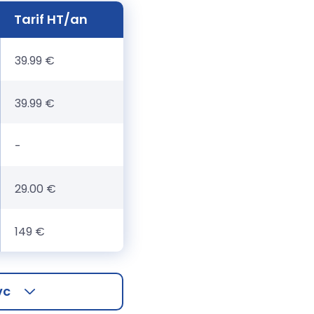
Tarif HT/an
39.99 €
39.99 €
-
29.00 €
149 €
vc