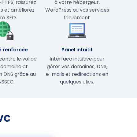
HTTPS, rassurez
à votre hébergeur,
rs et améliorez
WordPress ou vos services
re SEO.
facilement.
é renforcée
Panel intuitif
contre le vol de
Interface intuitive pour
 domaine et
gérer vos domaines, DNS,
on DNS grâce au
e-mails et redirections en
NSSEC.
quelques clics.
vc