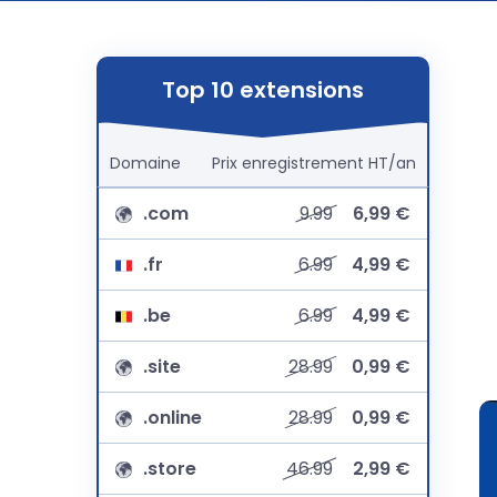
Top 10 extensions
Domaine
Prix
enregistrement
HT/an
.com
9.99
6,99 €
.fr
6.99
4,99 €
.be
6.99
4,99 €
.site
28.99
0,99 €
.online
28.99
0,99 €
.store
46.99
2,99 €