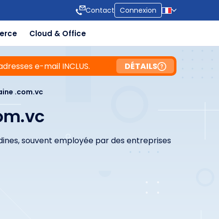
Contact
Connexion
erce
Cloud & Office
adresses e-mail INCLUS.
DÉTAILS
ine .com.vc
om.vc
adines, souvent employée par des entreprises