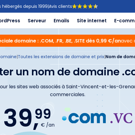
s hébergés depuis 1999
|
Avis clients
ordPress
Serveur
Emails
Site internet
E-comm
ciale domaine : .COM, .FR, .BE, .SITE dès 0,99 €/an
avec 
domaine
|
Toutes les extensions de domaine et prix
|
Nom de doma
ter un nom de domaine .c
 pour les sites web associés à Saint-Vincent-et-les-Gren
commerciales.
39,
99
€ /an