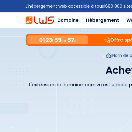
L'hébergement web accessible à tous
|
680 000 site
Domaine
Hébergement
W
01
23
59
56
Offre spé
j
h
mn
s
|
Nom de 
Ache
L'extension de domaine .com.vc est utilisée