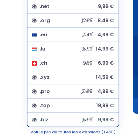
.net
9,99 €
.org
12.99
8,49 €
.eu
7.49
4,99 €
.lu
18.99
14,99 €
.ch
9.99
6,99 €
.xyz
14,59 €
.pro
21.99
4,99 €
.top
19,99 €
.biz
18.99
9,99 €
Voir le prix de toutes les extensions (+450)