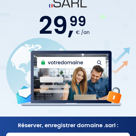
29,
99
€ /an
Réserver, enregistrer
domaine .sarl :