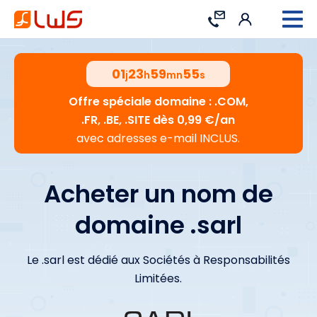
Connexion
Contact
01
23
59
54
j
h
mn
s
Offre spéciale domaine : .COM,
.FR, .BE, .SITE dès 0,99 €/an
avec adresses e-mail INCLUS.
Acheter un nom de
domaine .sarl
Le .sarl est dédié aux Sociétés à Responsabilités
Limitées.