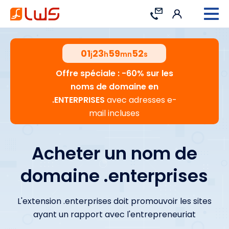
Connexion
Contact
01
23
59
51
j
h
mn
s
Offre spéciale : -60% sur les
noms de domaine en
.ENTERPRISES
avec adresses e-
mail incluses
Acheter un nom de
domaine .enterprises
L'extension .enterprises doit promouvoir les sites
ayant un rapport avec l'entrepreneuriat