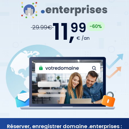
11,
99
-60%
29.99€
€ /an
Réserver, enregistrer
domaine .enterprises :