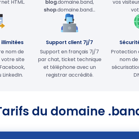
ernet HTML.
blog
.domaine.band,
vos visiteu
shop
.domaine.band…
vot
illimitées
Support client 7j/7
Sécurit
tre nom de
Support en français 7j/7
Protection 
votre site
par chat, ticket technique
nom de
Facebook,
et téléphone avec un
sécurisati
 LinkedIn.
registrar accrédité.
D
Tarifs du domaine .ban