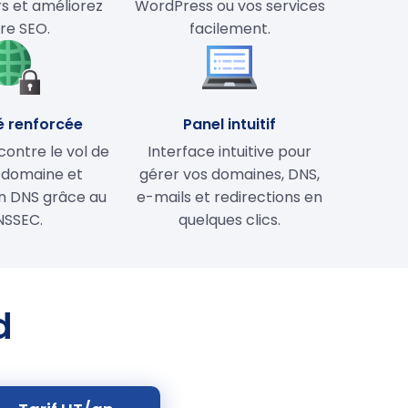
rs et améliorez
WordPress ou vos services
re SEO.
facilement.
é renforcée
Panel intuitif
contre le vol de
Interface intuitive pour
 domaine et
gérer vos domaines, DNS,
on DNS grâce au
e-mails et redirections en
NSSEC.
quelques clics.
d