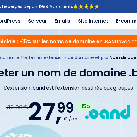
s hébergés depuis 1999
|
Avis clients
ordPress
Serveur
Emails
Site internet
E-comm
péciale : -15% sur les noms de domaine en .BAND
avec ad
 domaine
|
Toutes les extensions de domaine et prix
|
Nom de dom
eter un nom de domaine .
L'extension .band est l'extension destinée aux groupes
27,
99
-15%
32.99€
€ /an