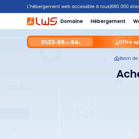
L'hébergement web accessible à tous
|
680 000 site
Domaine
Hébergement
W
01
23
59
53
Offre s
j
h
mn
s
|
Nom de
Ach