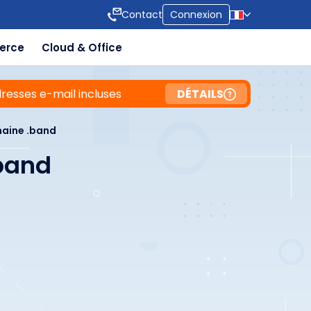
Contact
Connexion
erce
Cloud & Office
resses e-mail incluses
DÉTAILS
aine .band
band