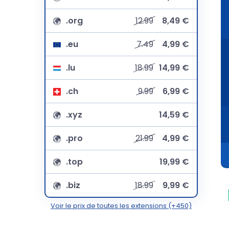
.org
12.99
8,49 €
.eu
7.49
4,99 €
.lu
18.99
14,99 €
.ch
9.99
6,99 €
.xyz
14,59 €
.pro
21.99
4,99 €
.top
19,99 €
.biz
18.99
9,99 €
Voir le prix de toutes les extensions (+450)