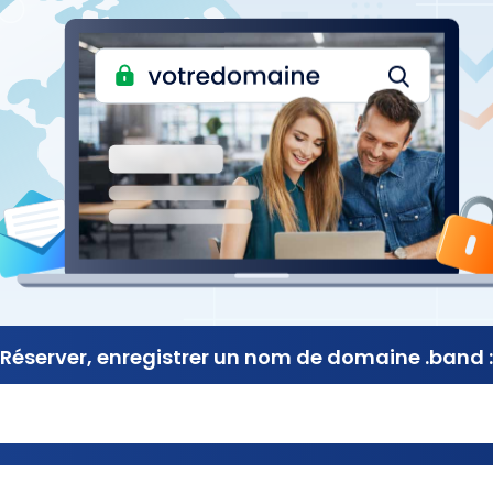
Réserver, enregistrer
un nom de
domaine .band :