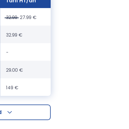
Tarif HT/an
32.99
27.99 €
32.99 €
-
29.00 €
149 €
d