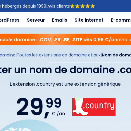
s hébergés depuis 1999
|
Avis clients
ordPress
Serveur
Emails
Site internet
E-comm
ciale domaine : .COM, .FR, .BE, .SITE dès 0,99 €/an
avec 
domaine
|
Toutes les extensions de domaine et prix
|
Nom de domai
er un nom de domaine .c
L'extension .country est une extension générique.
29,
99
€ /an