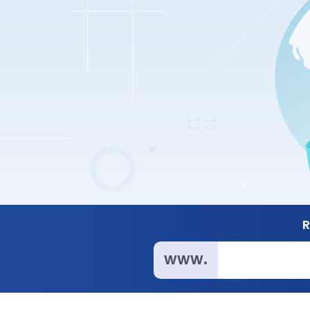
R
www.