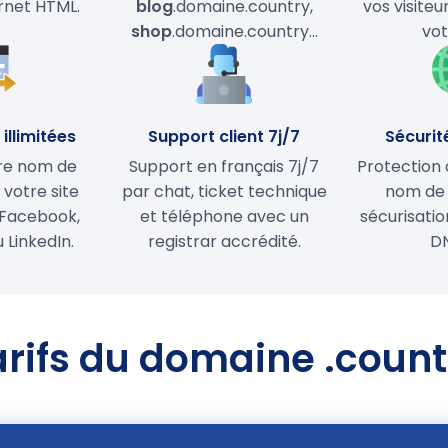
ernet HTML.
blog
.domaine.country,
vos visiteu
shop
.domaine.country…
vot
illimitées
Support client 7j/7
Sécurit
tre nom de
Support en français 7j/7
Protection 
votre site
par chat, ticket technique
nom de
Facebook,
et téléphone avec un
sécurisati
 LinkedIn.
registrar accrédité.
D
arifs du domaine .count