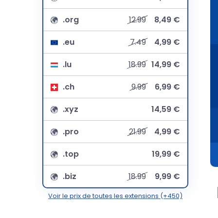
.org
12.99
8,49 €
.eu
7.49
4,99 €
.lu
18.99
14,99 €
.ch
9.99
6,99 €
.xyz
14,59 €
.pro
21.99
4,99 €
.top
19,99 €
.biz
18.99
9,99 €
Voir le prix de toutes les extensions (+450)