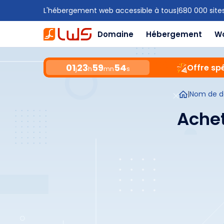
L'hébergement web accessible à tous
|
680 000 site
Domaine
Hébergement
W
01
23
59
53
Offre spé
j
h
mn
s
|
Nom de 
Achet