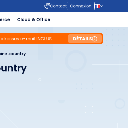
Contact
Connexion
erce
Cloud & Office
adresses e-mail INCLUS.
DÉTAILS
ne .country
ountry