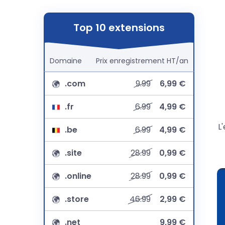
Top 10 extensions
Domaine
Prix
enregistrement
HT/an
.com
9.99
6,99 €
.fr
6.99
4,99 €
L
.be
6.99
4,99 €
.site
28.99
0,99 €
.online
28.99
0,99 €
.store
46.99
2,99 €
.net
9,99 €