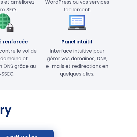
rs et améliorez
WordPress ou vos services
re SEO.
facilement.
é renforcée
Panel intuitif
contre le vol de
Interface intuitive pour
 domaine et
gérer vos domaines, DNS,
on DNS grâce au
e-mails et redirections en
NSSEC.
quelques clics.
ry