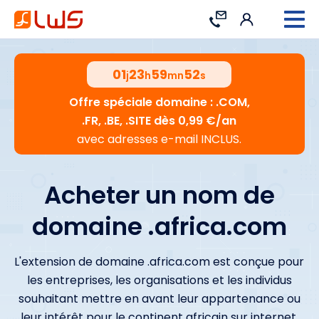
Connexion
Contact
01
23
59
51
j
h
mn
s
Offre spéciale domaine : .COM,
.FR, .BE, .SITE dès 0,99 €/an
avec adresses e-mail INCLUS.
Acheter un nom de
domaine .africa.com
L'extension de domaine .africa.com est conçue pour
les entreprises, les organisations et les individus
souhaitant mettre en avant leur appartenance ou
leur intérêt pour le continent africain sur internet.