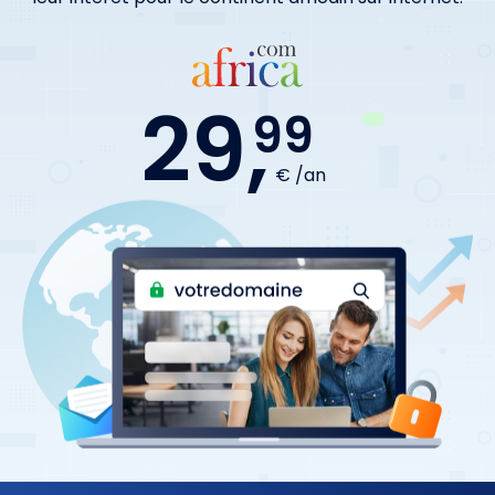
29,
99
€ /an