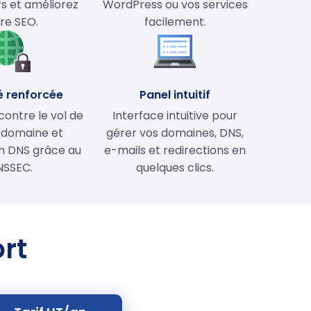
rs et améliorez
WordPress ou vos services
re SEO.
facilement.
é renforcée
Panel intuitif
contre le vol de
Interface intuitive pour
 domaine et
gérer vos domaines, DNS,
on DNS grâce au
e-mails et redirections en
NSSEC.
quelques clics.
rt