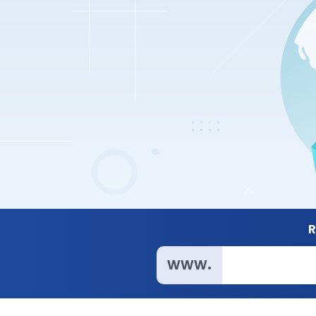
R
www.