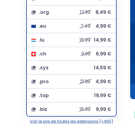
.org
12.99
8,49 €
.eu
7.49
4,99 €
.lu
18.99
14,99 €
.ch
9.99
6,99 €
.xyz
14,59 €
.pro
21.99
4,99 €
.top
19,99 €
.biz
18.99
9,99 €
Voir le prix de toutes les extensions (+450)