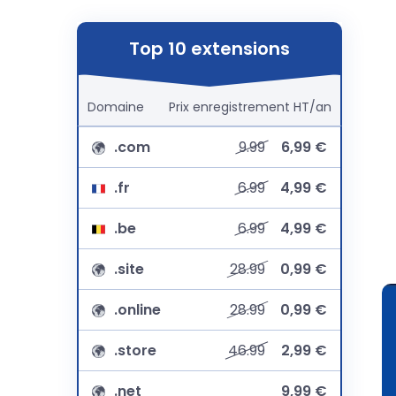
Top 10 extensions
Domaine
Prix
enregistrement
HT/an
.com
9.99
6,99 €
.fr
6.99
4,99 €
.be
6.99
4,99 €
.site
28.99
0,99 €
.online
28.99
0,99 €
.store
46.99
2,99 €
.net
9,99 €