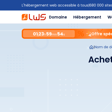
L'hébergement web accessible à tous
|
680 000 site
Domaine
Hébergement
W
01
23
59
53
Offre spé
j
h
mn
s
|
Nom de d
Achet