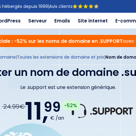
s hébergés depuis 1999
|
Avis clients
ordPress
Serveur
Emails
Site internet
E-comm
ciale : -52% sur les noms de domaine en .SUPPORT
avec 
omaine
|
Toutes les extensions de domaine et prix
|
Nom de domai
er un nom de domaine .s
Le .support est une extension générique.
11,
99
-52%
24.99€
€ /an