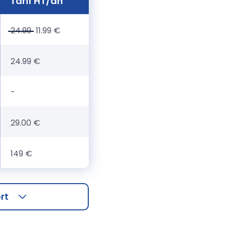
Tarif HT/an
24.99
11.99 €
24.99 €
-
29.00 €
149 €
rt