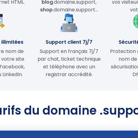
ernet HTML.
blog
.domaine.support,
vos visiteu
shop
.domaine.support…
vot
illimitées
Support client 7j/7
Sécurit
tre nom de
Support en français 7j/7
Protection 
votre site
par chat, ticket technique
nom de
Facebook,
et téléphone avec un
sécurisati
 LinkedIn.
registrar accrédité.
D
arifs du domaine .suppo