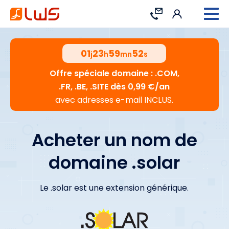
Connexion
Contact
01
23
59
51
j
h
mn
s
Offre spéciale domaine : .COM,
.FR, .BE, .SITE dès 0,99 €/an
avec adresses e-mail INCLUS.
Acheter un nom de
domaine .solar
Le .solar est une extension générique.