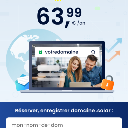
63,
99
€ /an
Réserver, enregistrer
domaine .solar :