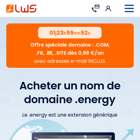
Connexion
Contact
01
23
59
51
j
h
mn
s
Offre spéciale domaine : .COM,
.FR, .BE, .SITE dès 0,99 €/an
avec adresses e-mail INCLUS.
Acheter un nom de
domaine .energy
Le .energy est une extension générique