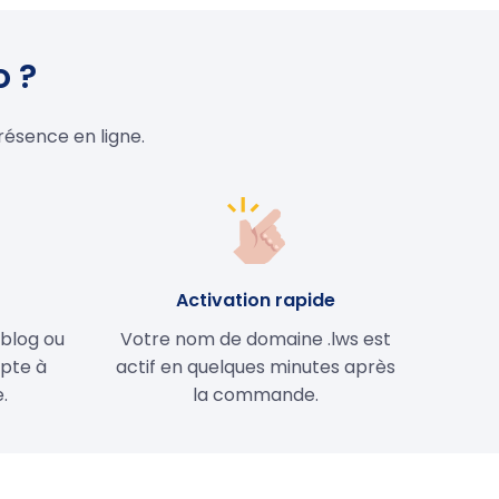
o ?
résence en ligne.
e
Activation rapide
 blog ou
Votre nom de domaine .lws est
apte à
actif en quelques minutes après
.
la commande.