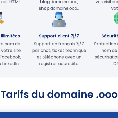
ernet HTML.
blog
.domaine.ooo,
vos visiteu
shop
.domaine.ooo…
vot
illimitées
Support client 7j/7
Sécurit
tre nom de
Support en français 7j/7
Protection 
votre site
par chat, ticket technique
nom de
Facebook,
et téléphone avec un
sécurisati
 LinkedIn.
registrar accrédité.
D
Tarifs du domaine .ooo