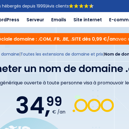
s hébergés depuis 1999
|
Avis clients
ordPress
Serveur
Emails
Site internet
E-comm
ciale domaine : .COM, .FR, .BE, .SITE dès 0,99 €/an
avec 
 domaine
|
Toutes les extensions de domaine et prix
|
Nom de dom
eter un nom de domaine 
n générique ouverte à toute personne visa à promouvoir 
34,
99
€ /an