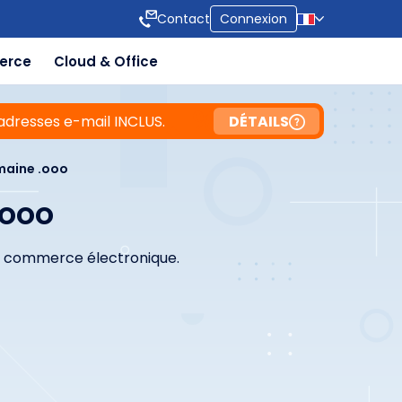
Contact
Connexion
erce
Cloud & Office
adresses e-mail INCLUS.
DÉTAILS
aine .ooo
.ooo
le commerce électronique.