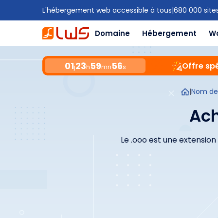
L'hébergement web accessible à tous
|
680 000 site
Domaine
Hébergement
W
01
23
59
55
Offre spé
j
h
mn
s
|
Nom de
Ach
Le .ooo est une extensio