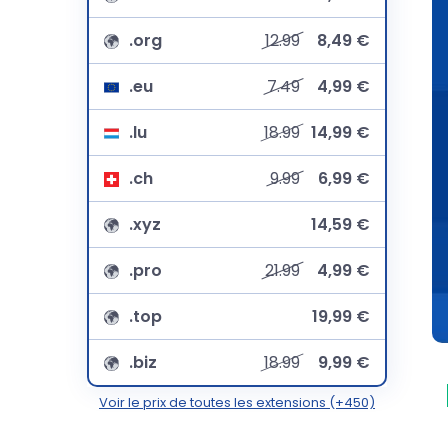
.org
12.99
8,49 €
.eu
7.49
4,99 €
.lu
18.99
14,99 €
.ch
9.99
6,99 €
.xyz
14,59 €
.pro
21.99
4,99 €
.top
19,99 €
.biz
18.99
9,99 €
Voir le prix de toutes les extensions (+450)