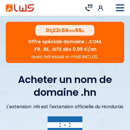
Connexion
Contact
01
23
59
54
j
h
mn
s
Offre spéciale domaine : .COM,
.FR, .BE, .SITE dès 0,99 €/an
avec adresses e-mail INCLUS.
Acheter un nom de
domaine .hn
L'extension .HN est l'extension officielle du Honduras