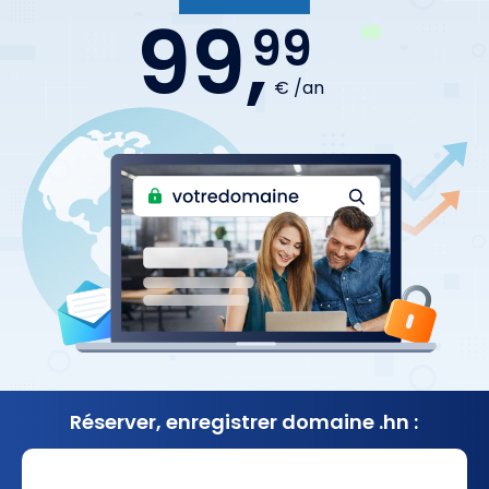
99,
99
€ /an
Réserver, enregistrer
domaine .hn :