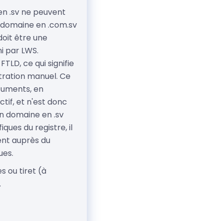
n .sv ne peuvent
 domaine en .com.sv
doit être une
ni par LWS.
TLD, ce qui signifie
stration manuel. Ce
cuments, en
tif, et n'est donc
un domaine en .sv
ques du registre, il
ent auprès du
ues.
 ou tiret (à
.