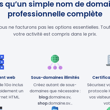
lus qu’un simple nom de domai
professionnelle complète
ous ne facturons pas les options essentielles. To
votre activité est compris dans le prix.
ent web
Sous-domaines illimités
Certifica
 1Go inclus
Créez autant de sous-
Sécurisez vo
apidement un
domaines que nécessaire :
protocole 
ernet HTML.
blog
.domaine.sv,
vos visiteu
shop
.domaine.sv…
vot