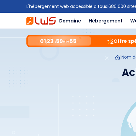
L'hébergement web accessible à tous
|
680 000 site
Domaine
Hébergement
W
01
23
59
54
Offre spé
j
h
mn
s
|
Nom d
Ac