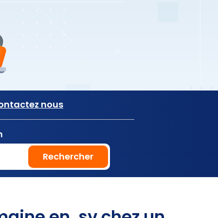
ontactez nous
n
Rechercher
aine en .sv chez un