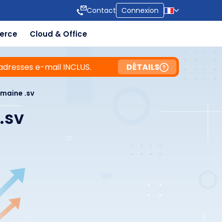
Contact
Connexion
erce
Cloud & Office
adresses e-mail INCLUS.
DÉTAILS
maine .sv
.sv