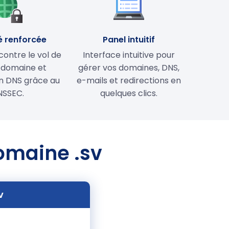
é renforcée
Panel intuitif
contre le vol de
Interface intuitive pour
 domaine et
gérer vos domaines, DNS,
on DNS grâce au
e-mails et redirections en
NSSEC.
quelques clics.
domaine .sv
v