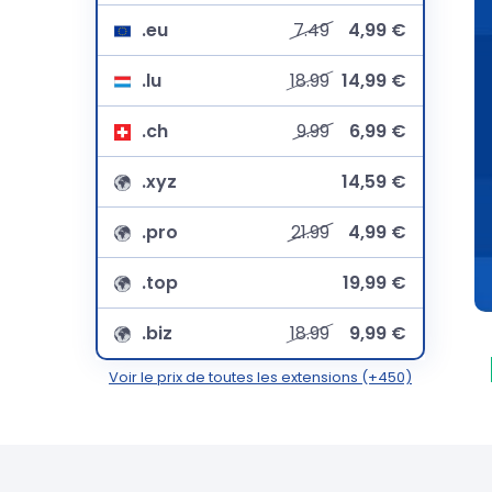
.eu
7.49
4,99 €
.lu
18.99
14,99 €
.ch
9.99
6,99 €
.xyz
14,59 €
.pro
21.99
4,99 €
.top
19,99 €
.biz
18.99
9,99 €
Voir le prix de toutes les extensions (+450)