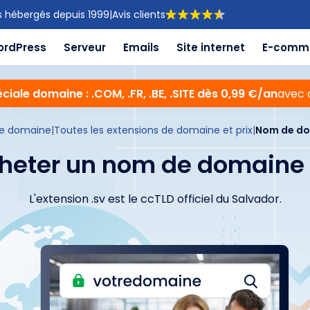
s hébergés depuis 1999
|
Avis clients
ordPress
Serveur
Emails
Site internet
E-comm
ciale domaine : .COM, .FR, .BE, .SITE dès 0,99 €/an
avec 
e domaine
|
Toutes les extensions de domaine et prix
|
Nom de do
heter un nom de domaine 
L'extension .sv est le ccTLD officiel du Salvador.