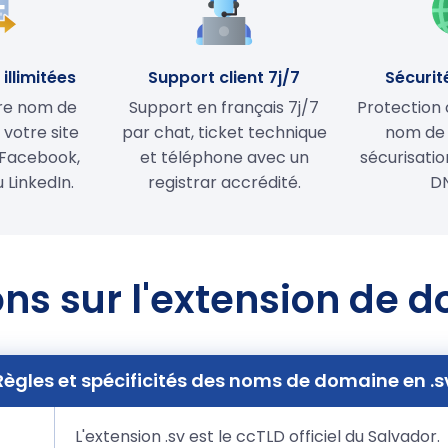
illimitées
Support client 7j/7
Sécurit
tre nom de
Support en français 7j/7
Protection 
votre site
par chat, ticket technique
nom de
Facebook,
et téléphone avec un
sécurisati
 LinkedIn.
registrar accrédité.
D
ns sur l'extension de 
Règles et spécificités des noms de domaine en .s
L'extension .sv est le ccTLD officiel du Salvador.