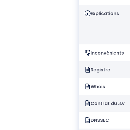
Explications
Inconvénients
Registre
Whois
Contrat du .sv
DNSSEC