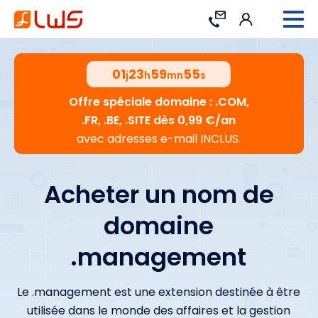
Connexion
Contact
01
23
59
54
j
h
mn
s
Offre spéciale domaine : .COM,
.FR, .BE, .SITE dès 0,99 €/an
avec adresses e-mail INCLUS.
Acheter un nom de
domaine
.management
Le .management est une extension destinée à être
utilisée dans le monde des affaires et la gestion