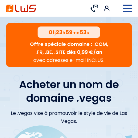
Connexion
Contact
01
23
59
52
j
h
mn
s
Offre spéciale domaine : .COM,
.FR, .BE, .SITE dès 0,99 €/an
avec adresses e-mail INCLUS.
Acheter un nom de
domaine .vegas
Le .vegas vise à promouvoir le style de vie de Las
Vegas.