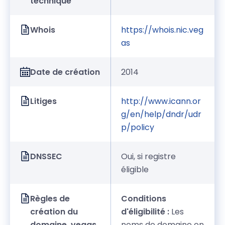
technique
Whois
https://whois.nic.veg
as
Date de création
2014
Litiges
http://www.icann.or
g/en/help/dndr/udr
p/policy
DNSSEC
Oui, si registre
éligible
Règles de
Conditions
création du
d'éligibilité :
Les
domaine .vegas
noms de domaine en