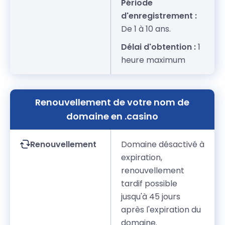
Période
d'enregistrement :
De 1 à 10 ans.
Délai d'obtention :
1
heure maximum
Renouvellement de votre nom de
domaine en .casino
Renouvellement
Domaine désactivé à
expiration,
renouvellement
tardif possible
jusqu'à 45 jours
après l'expiration du
domaine.