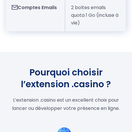
Comptes Emails
2 boîtes emails
quota 1 Go (incluse à
vie)
Pourquoi choisir
l’extension .casino ?
L’extension .casino est un excellent choix pour
lancer ou développer votre présence en ligne.