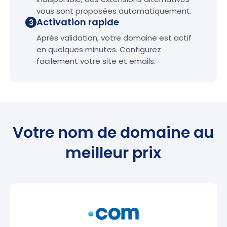
vous sont proposées automatiquement.
Activation rapide
3
Après validation, votre domaine est actif
en quelques minutes. Configurez
facilement votre site et emails.
Votre nom de domaine au
meilleur prix