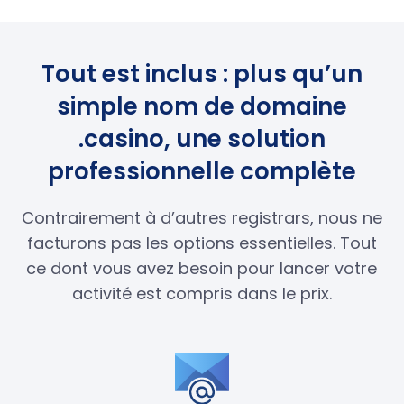
Tout est inclus : plus qu’un
simple nom de domaine
.casino, une solution
professionnelle complète
Contrairement à d’autres registrars, nous ne
facturons pas les options essentielles. Tout
ce dont vous avez besoin pour lancer votre
activité est compris dans le prix.