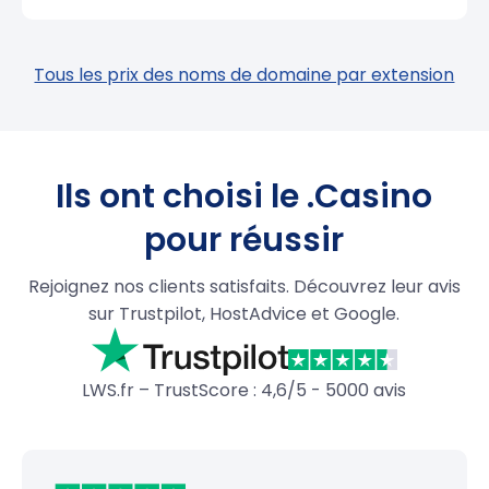
Tous les prix des noms de domaine par extension
Ils ont choisi le .Casino
pour réussir
Rejoignez nos clients satisfaits. Découvrez leur avis
sur Trustpilot, HostAdvice et Google.
LWS.fr – TrustScore : 4,6/5 - 5000 avis