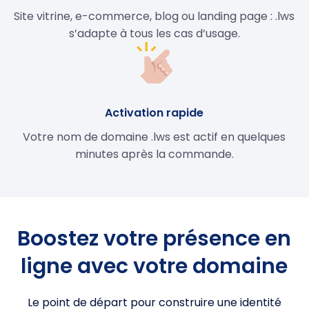
Site vitrine, e-commerce, blog ou landing page : .lws
s’adapte à tous les cas d’usage.
Activation rapide
Votre nom de domaine .lws est actif en quelques
minutes après la commande.
Boostez votre présence en
ligne avec votre domaine
Le point de départ pour construire une identité