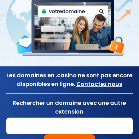
Les domaines en .casino ne sont pas encore
disponibles en ligne.
Contactez nous
Rechercher un domaine avec une autre
extension