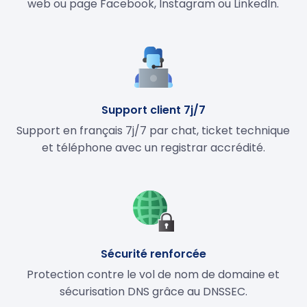
web ou page Facebook, Instagram ou LinkedIn.
Support client 7j/7
Support en français 7j/7 par chat, ticket technique
et téléphone avec un registrar accrédité.
Sécurité renforcée
Protection contre le vol de nom de domaine et
sécurisation DNS grâce au DNSSEC.