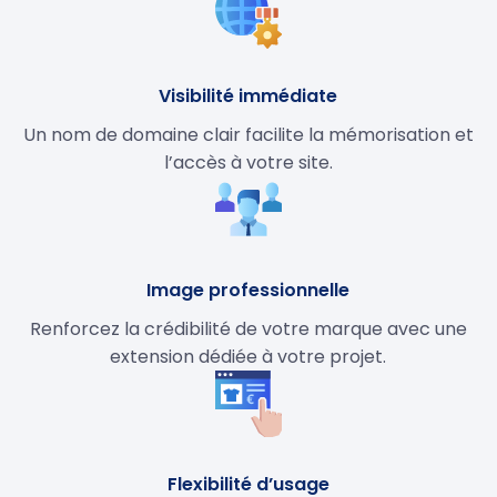
Visibilité immédiate
Un nom de domaine clair facilite la mémorisation et
l’accès à votre site.
Image professionnelle
Renforcez la crédibilité de votre marque avec une
extension dédiée à votre projet.
Flexibilité d’usage