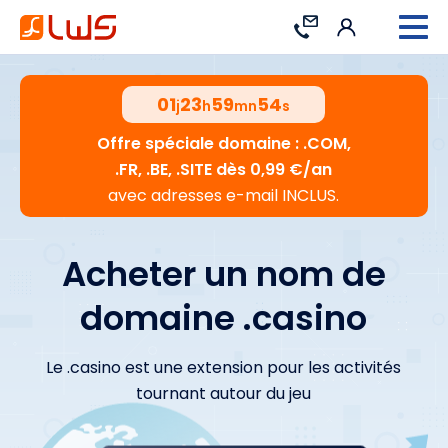
Connexion
Contact
01
23
59
53
j
h
mn
s
Offre spéciale domaine : .COM,
.FR, .BE, .SITE dès 0,99 €/an
avec adresses e-mail INCLUS.
Acheter un nom de
domaine .casino
Le .casino est une extension pour les activités
tournant autour du jeu