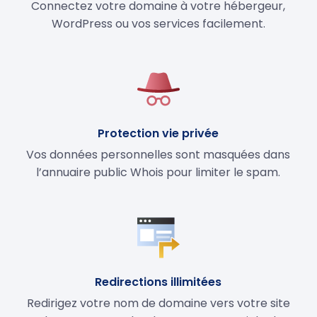
Connectez votre domaine à votre hébergeur,
WordPress ou vos services facilement.
Protection vie privée
Vos données personnelles sont masquées dans
l’annuaire public Whois pour limiter le spam.
Redirections illimitées
Redirigez votre nom de domaine vers votre site