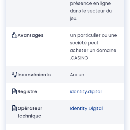
présence en ligne
dans le secteur du
jeu.
Avantages
Un particulier ou une
société peut
acheter un domaine
.CASINO
Inconvénients
Aucun
Registre
identity.digital
Opérateur
Identity Digital
technique