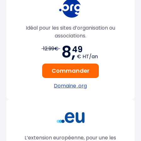
Idéal pour les sites d’organisation ou
associations.
8,
49
12.99€
€ HT/an
Commander
Domaine .org
L’extension européenne, pour une les