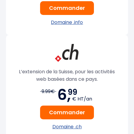
Commander
Domaine .info
L’extension de la Suisse, pour les activités
web basées dans ce pays.
6,
99
9.99€
€ HT/an
Commander
Domaine .ch