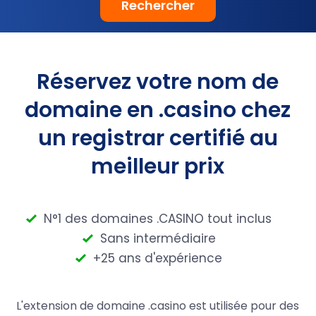
Rechercher
Réservez votre nom de
domaine en .casino chez
un registrar certifié au
meilleur prix
N°1 des domaines .CASINO tout inclus
Sans intermédiaire
+25 ans d'expérience
L'extension de domaine .casino est utilisée pour des