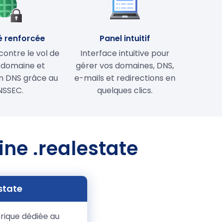
é renforcée
Panel intuitif
contre le vol de
Interface intuitive pour
 domaine et
gérer vos domaines, DNS,
on DNS grâce au
e-mails et redirections en
NSSEC.
quelques clics.
ine .realestate
state
rique dédiée au