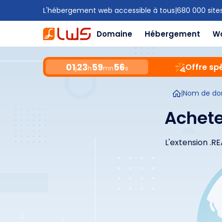
L'hébergement web accessible à tous
|
680 000 site
Domaine
Hébergement
W
01
23
59
55
Offre spé
j
h
mn
s
|
Nom de do
Achete
L'extension .R