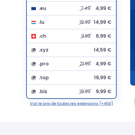
.eu
7.49
4,99 €
.lu
18.99
14,99 €
.ch
9.99
6,99 €
.xyz
14,59 €
.pro
21.99
4,99 €
.top
19,99 €
.biz
18.99
9,99 €
Voir le prix de toutes les extensions (+450)