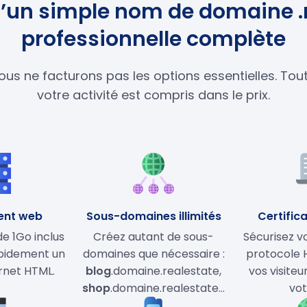
qu’un simple nom de domaine .
professionnelle complète
ous ne facturons pas les options essentielles. To
votre activité est compris dans le prix.
ent web
Sous-domaines illimités
Certifica
 1Go inclus
Créez autant de sous-
Sécurisez vo
apidement un
domaines que nécessaire :
protocole 
ernet HTML.
blog
.domaine.realestate,
vos visiteu
shop
.domaine.realestate…
vot