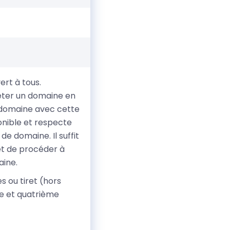
ert à tous.
heter un domaine en
n domaine avec cette
onible et respecte
e domaine. Il suffit
 et de procéder à
aine.
 ou tiret (hors
me et quatrième