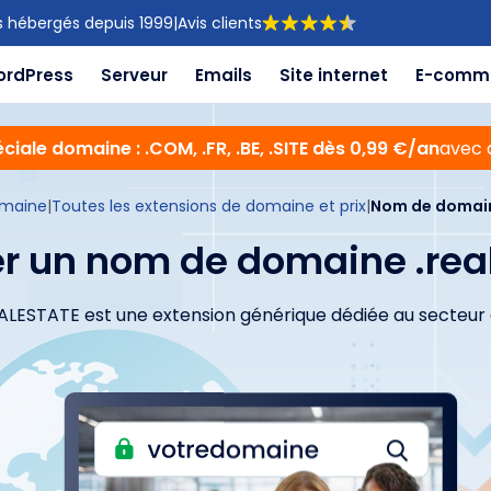
s hébergés depuis 1999
|
Avis clients
ordPress
Serveur
Emails
Site internet
E-comm
ciale domaine : .COM, .FR, .BE, .SITE dès 0,99 €/an
avec 
maine
|
Toutes les extensions de domaine et prix
|
Nom de domain
r un nom de domaine .rea
EALESTATE est une extension générique dédiée au secteur d