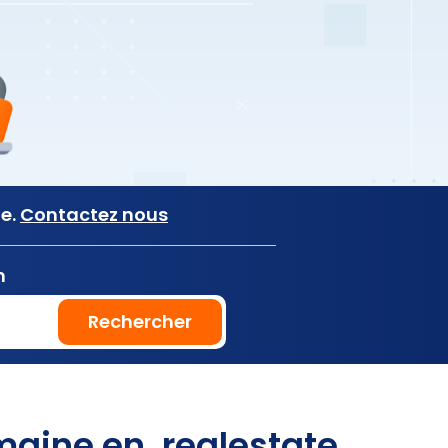
ne.
Contactez nous
n
Rechercher
aine en .realestate