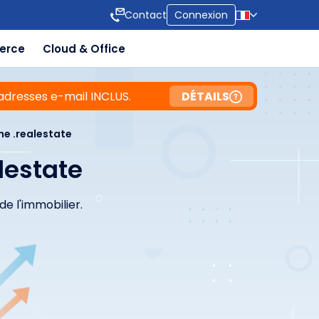
Contact
Connexion
erce
Cloud & Office
adresses e-mail INCLUS.
DÉTAILS
e .realestate
lestate
e l'immobilier.