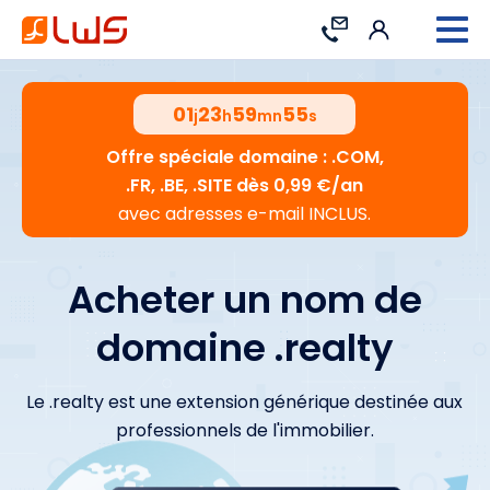
Connexion
Contact
01
23
59
54
j
h
mn
s
Offre spéciale domaine : .COM,
.FR, .BE, .SITE dès 0,99 €/an
avec adresses e-mail INCLUS.
Acheter un nom de
domaine .realty
Le .realty est une extension générique destinée aux
professionnels de l'immobilier.