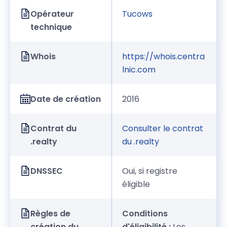
Opérateur
Tucows
technique
Whois
https://whois.centra
lnic.com
Date de création
2016
Contrat du
Consulter le contrat
.realty
du .realty
DNSSEC
Oui, si registre
éligible
Règles de
Conditions
création du
d'éligibilité :
Les