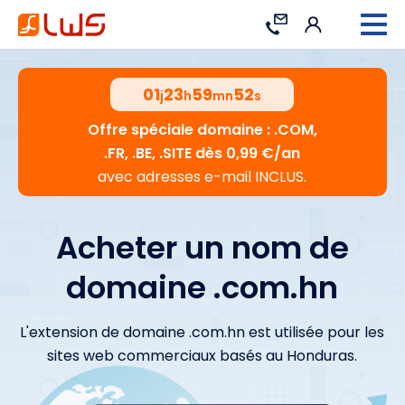
Connexion
Contact
01
23
59
51
j
h
mn
s
Offre spéciale domaine : .COM,
.FR, .BE, .SITE dès 0,99 €/an
avec adresses e-mail INCLUS.
Acheter un nom de
domaine .com.hn
L'extension de domaine .com.hn est utilisée pour les
sites web commerciaux basés au Honduras.