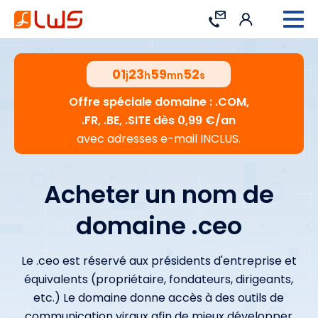
Connexion
Contact
01
23
59
51
j
h
mn
s
Offre spéciale domaine : .COM,
.FR, .BE, .SITE dès 0,99 €/an
avec adresses e-mail INCLUS.
Acheter un nom de
domaine .ceo
Le .ceo est réservé aux présidents d'entreprise et
équivalents (propriétaire, fondateurs, dirigeants,
etc.) Le domaine donne accès à des outils de
communication viraux afin de mieux développer