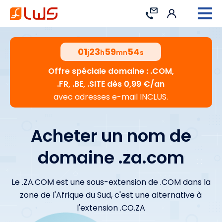
Connexion
Contact
01
23
59
53
j
h
mn
s
Offre spéciale domaine : .COM,
.FR, .BE, .SITE dès 0,99 €/an
avec adresses e-mail INCLUS.
Acheter un nom de
domaine .za.com
Le .ZA.COM est une sous-extension de .COM dans la
zone de l'Afrique du Sud, c'est une alternative à
l'extension .CO.ZA