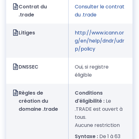
Contrat du
Consulter le contrat
.trade
du .trade
Litiges
http://www.icann.or
g/en/help/dndr/udr
p/policy
DNSSEC
Oui, si registre
éligible
Règles de
Conditions
création du
d'éligibilité :
Le
domaine .trade
.TRADE est ouvert à
tous.
Aucune restriction
Syntaxe :
De 1 à 63