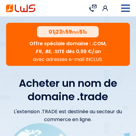
Connexion
Contact
01
23
59
50
j
h
mn
s
Offre spéciale domaine : .COM,
.FR, .BE, .SITE dès 0,99 €/an
avec adresses e-mail INCLUS.
Acheter un nom de
domaine .trade
L'extension .TRADE est destinée au secteur du
commerce en ligne.