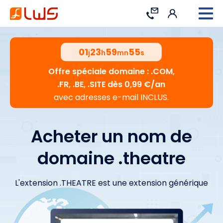
Connexion
Contact
01
23
59
54
j
h
mn
s
Offre spéciale domaine : .COM,
.FR, .BE, .SITE dès 0,99 €/an
avec adresses e-mail INCLUS.
Acheter un nom de
domaine .theatre
L'extension .THEATRE est une extension générique