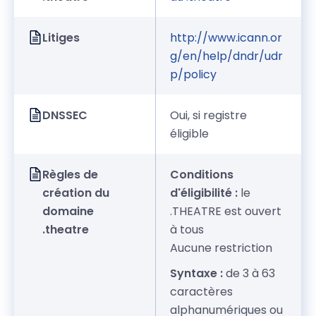
Litiges
http://www.icann.or
g/en/help/dndr/udr
p/policy
DNSSEC
Oui, si registre
éligible
Règles de
Conditions
création du
d'éligibilité :
le
domaine
.THEATRE est ouvert
.theatre
à tous
Aucune restriction
Syntaxe :
de 3 à 63
caractères
alphanumériques ou