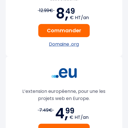
8,
49
12.99€
€ HT/an
Commander
Domaine .org
L’extension européenne, pour une les
projets web en Europe.
4,
99
7.49€
€ HT/an