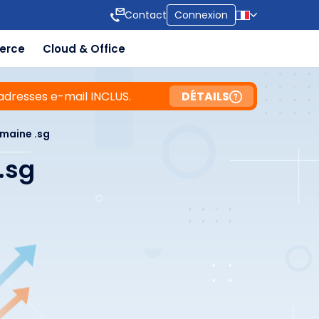
Contact
Connexion
erce
Cloud & Office
adresses e-mail INCLUS.
DÉTAILS
maine .sg
.sg