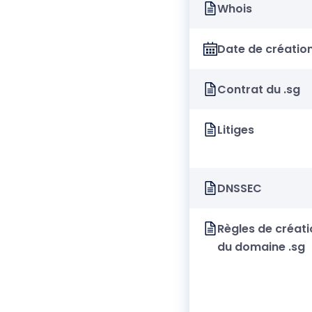
Whois
Date de créatio
Contrat du .sg
Litiges
DNSSEC
Règles de créati
du domaine .sg