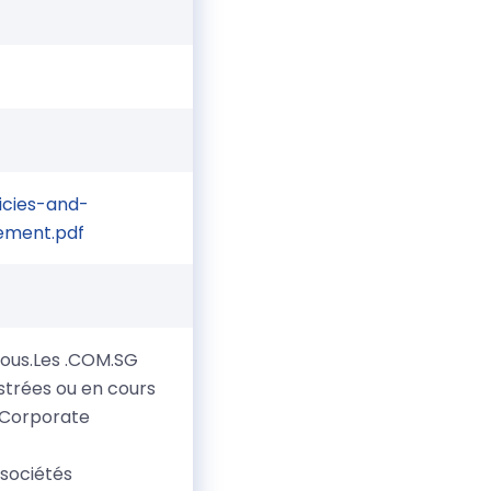
icies-and-
ement.pdf
tous.Les .COM.SG
strées ou en cours
 Corporate
 sociétés