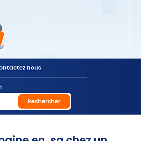
ontactez nous
n
Rechercher
aine en .sg chez un