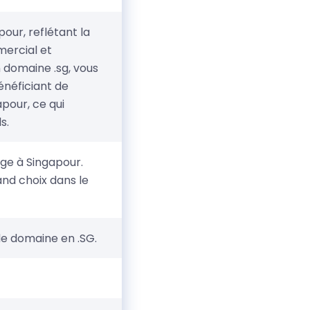
our, reflétant la
mercial et
 domaine .sg, vous
énéficiant de
apour, ce qui
s.
ge à Singapour.
and choix dans le
de domaine en .SG.