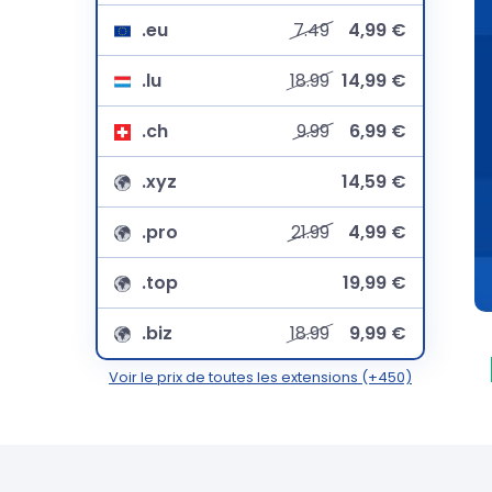
.eu
7.49
4,99 €
.lu
18.99
14,99 €
.ch
9.99
6,99 €
.xyz
14,59 €
.pro
21.99
4,99 €
.top
19,99 €
.biz
18.99
9,99 €
Voir le prix de toutes les extensions (+450)