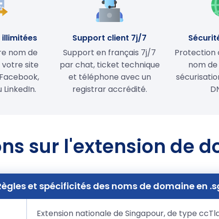
illimitées
Support client 7j/7
Sécurit
tre nom de
Support en français 7j/7
Protection 
votre site
par chat, ticket technique
nom de
Facebook,
et téléphone avec un
sécurisati
 LinkedIn.
registrar accrédité.
D
ns sur l'extension de 
Règles et spécificités des noms de domaine en .s
Extension nationale de Singapour, de type ccTl