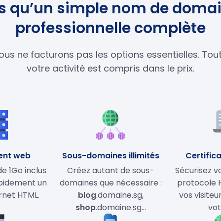
lus qu’un simple nom de domai
professionnelle complète
ous ne facturons pas les options essentielles. To
votre activité est compris dans le prix.
ent web
Sous-domaines illimités
Certifica
 1Go inclus
Créez autant de sous-
Sécurisez vo
apidement un
domaines que nécessaire :
protocole 
ernet HTML.
blog
.domaine.sg,
vos visiteu
shop
.domaine.sg…
vot