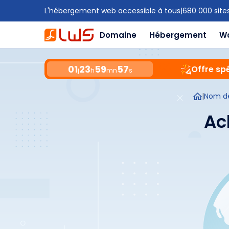
L'hébergement web accessible à tous
|
680 000 site
Domaine
Hébergement
W
01
23
59
55
Offre spé
j
h
mn
s
|
Nom d
Ac