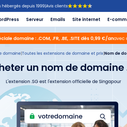
s hébergés depuis 1999
|
Avis clients
ordPress
Serveur
Emails
Site internet
E-comm
ciale domaine : .COM, .FR, .BE, .SITE dès 0,99 €/an
avec 
e domaine
|
Toutes les extensions de domaine et prix
|
Nom de do
heter un nom de domaine 
L'extension .SG est l'extension officielle de Singapour