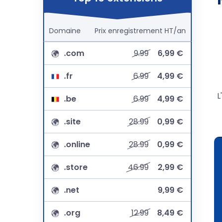
Domaine
Prix
enregistrement
HT/an
.com
9.99
6,99 €
.fr
6.99
4,99 €
L
.be
6.99
4,99 €
.site
28.99
0,99 €
.online
28.99
0,99 €
.store
46.99
2,99 €
.net
9,99 €
.org
12.99
8,49 €