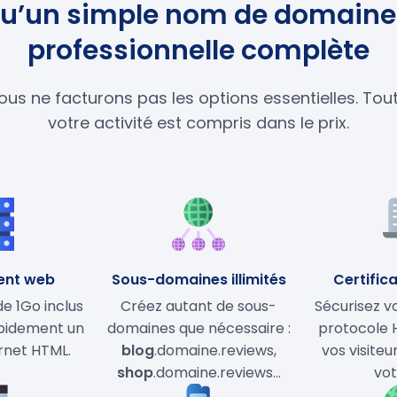
s qu’un simple nom de domaine 
professionnelle complète
ous ne facturons pas les options essentielles. To
votre activité est compris dans le prix.
ent web
Sous-domaines illimités
Certifica
 1Go inclus
Créez autant de sous-
Sécurisez vo
apidement un
domaines que nécessaire :
protocole 
ernet HTML.
blog
.domaine.reviews,
vos visiteu
shop
.domaine.reviews…
vot