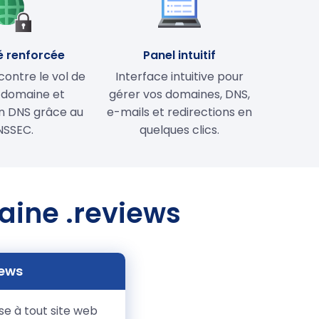
é renforcée
Panel intuitif
contre le vol de
Interface intuitive pour
 domaine et
gérer vos domaines, DNS,
on DNS grâce au
e-mails et redirections en
NSSEC.
quelques clics.
aine .reviews
iews
e à tout site web