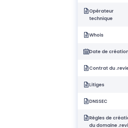
Opérateur
technique
Whois
Date de créatio
Contrat du .rev
Litiges
DNSSEC
Règles de créati
du domaine .rev