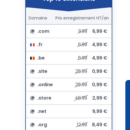
Domaine
Prix
enregistrement
HT/an
.com
9.99
6,99 €
.fr
6.99
4,99 €
.be
6.99
4,99 €
.site
28.99
0,99 €
.online
28.99
0,99 €
.store
46.99
2,99 €
.net
9,99 €
.org
12.99
8,49 €