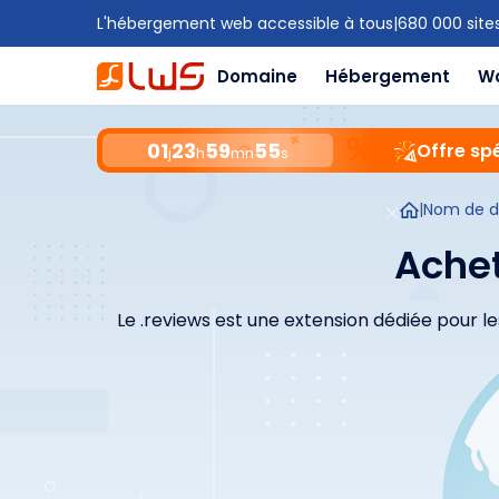
L'hébergement web accessible à tous
|
680 000 site
Domaine
Hébergement
W
01
23
59
54
Offre spé
j
h
mn
s
|
Nom de 
Achet
Le .reviews est une extension dédiée pour les