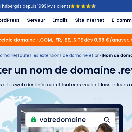
s hébergés depuis 1999
|
Avis clients
ordPress
Serveur
Emails
Site internet
E-comm
ciale domaine : .COM, .FR, .BE, .SITE dès 0,99 €/an
avec 
domaine
|
Toutes les extensions de domaine et prix
|
Nom de domai
er un nom de domaine .r
 sites web destinés aux utilisateurs voulant laisser leurs