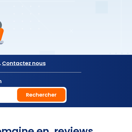
.
Contactez nous
n
Rechercher
omaine en .reviews