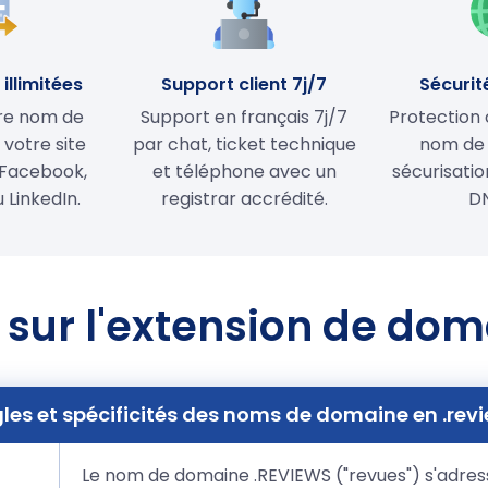
illimitées
Support client 7j/7
Sécurit
tre nom de
Support en français 7j/7
Protection 
votre site
par chat, ticket technique
nom de
Facebook,
et téléphone avec un
sécurisati
 LinkedIn.
registrar accrédité.
D
 sur l'extension de dom
les et spécificités des noms de domaine en .rev
Le nom de domaine .REVIEWS ("revues") s'adress