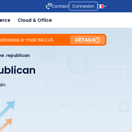
Contact
Connexion
erce
Cloud & Office
adresses e-mail INCLUS.
DÉTAILS
e .republican
ublican
in.