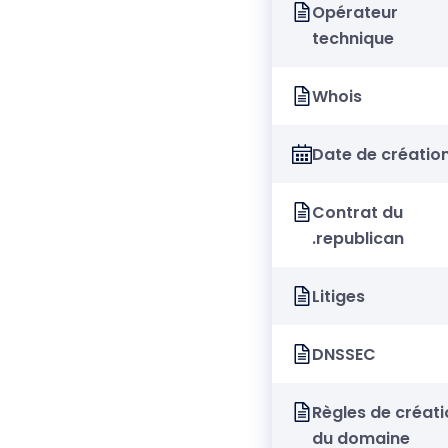
Opérateur
technique
Whois
Date de créatio
Contrat du
.republican
Litiges
DNSSEC
Règles de créati
du domaine