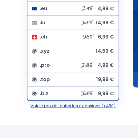
.eu
7.49
4,99 €
.lu
18.99
14,99 €
.ch
9.99
6,99 €
.xyz
14,59 €
.pro
21.99
4,99 €
.top
19,99 €
.biz
18.99
9,99 €
Voir le prix de toutes les extensions (+450)