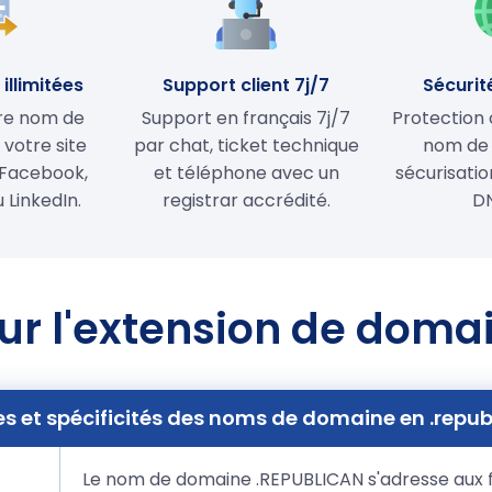
illimitées
Support client 7j/7
Sécurit
tre nom de
Support en français 7j/7
Protection 
votre site
par chat, ticket technique
nom de
Facebook,
et téléphone avec un
sécurisati
 LinkedIn.
registrar accrédité.
D
ur l'extension de doma
es et spécificités des noms de domaine en .repub
Le nom de domaine .REPUBLICAN s'adresse aux f