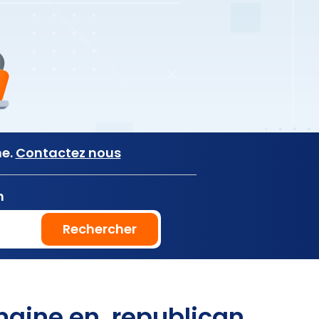
ne.
Contactez nous
n
Rechercher
aine en .republican