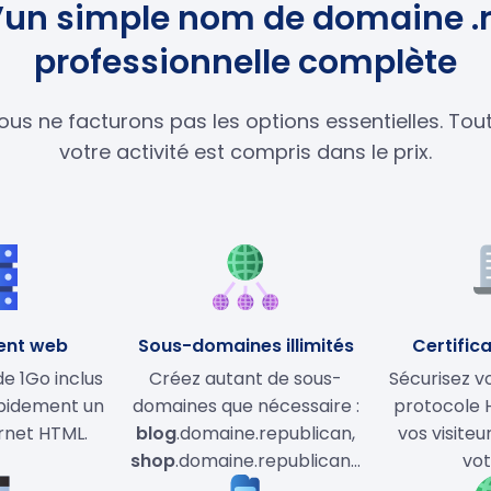
qu’un simple nom de domaine .
professionnelle complète
ous ne facturons pas les options essentielles. To
votre activité est compris dans le prix.
ent web
Sous-domaines illimités
Certifica
 1Go inclus
Créez autant de sous-
Sécurisez vo
apidement un
domaines que nécessaire :
protocole 
ernet HTML.
blog
.domaine.republican,
vos visiteu
shop
.domaine.republican…
vot