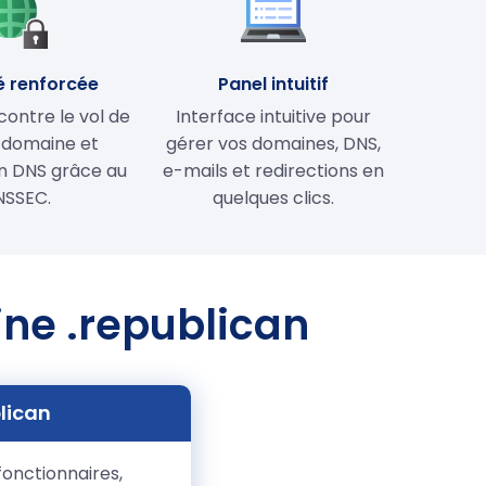
é renforcée
Panel intuitif
contre le vol de
Interface intuitive pour
 domaine et
gérer vos domaines, DNS,
on DNS grâce au
e-mails et redirections en
NSSEC.
quelques clics.
ine .republican
lican
onctionnaires,