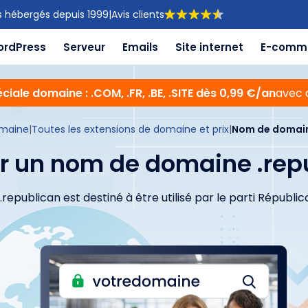
s hébergés depuis 1999
|
Avis clients
ordPress
Serveur
Emails
Site internet
E-comm
ciale domaine : .COM, .FR, .BE, .SITE dès 0,99 €/an
avec 
maine
|
Toutes les extensions de domaine et prix
|
Nom de domain
r un nom de domaine .rep
 .republican est destiné à être utilisé par le parti Républica