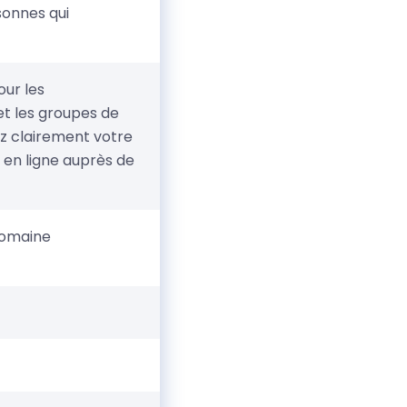
sonnes qui
our les
 et les groupes de
ez clairement votre
e en ligne auprès de
domaine