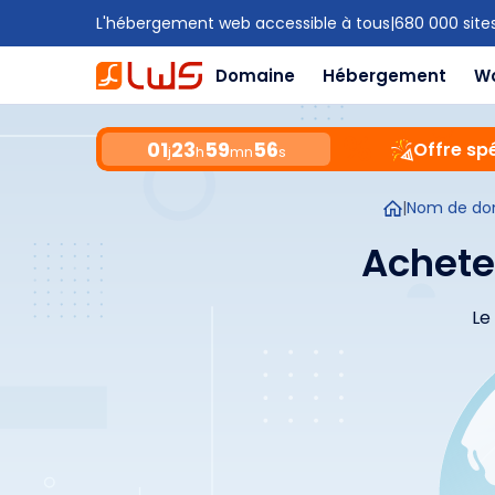
L'hébergement web accessible à tous
|
680 000 site
Domaine
Hébergement
W
01
23
59
55
Offre spé
j
h
mn
s
|
Nom de do
Achete
Le