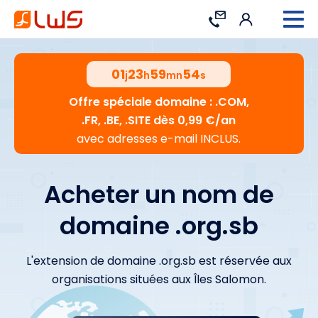
Connexion
Contact
01
23
59
53
j
h
mn
s
Offre spéciale domaine : .COM,
.FR, .BE, .SITE dès 0,99 €/an
avec adresses e-mail INCLUS.
Acheter un nom de
domaine .org.sb
L'extension de domaine .org.sb est réservée aux
organisations situées aux Îles Salomon.