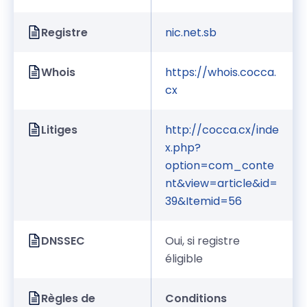
Registre
nic.net.sb
Whois
https://whois.cocca.
cx
Litiges
http://cocca.cx/inde
x.php?
option=com_conte
nt&view=article&id=
39&Itemid=56
DNSSEC
Oui, si registre
éligible
Règles de
Conditions