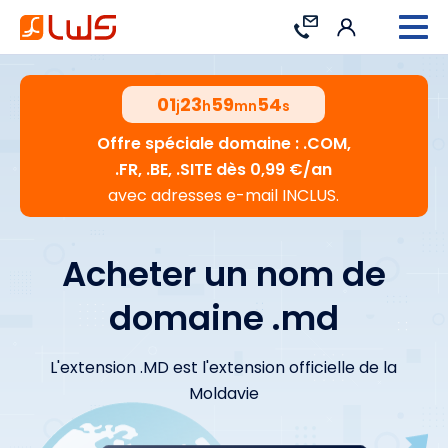
Connexion
Contact
01
23
59
53
j
h
mn
s
Offre spéciale domaine : .COM,
.FR, .BE, .SITE dès 0,99 €/an
avec adresses e-mail INCLUS.
Acheter un nom de
domaine .md
L'extension .MD est l'extension officielle de la
Moldavie