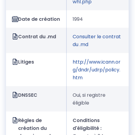
wh1.php
Date de création
1994
Contrat du .md
Consulter le contrat
du .md
Litiges
http://www.icann.or
g/dndr/udrp/policy.
htm
DNSSEC
Oui, si registre
éligible
Règles de
Conditions
création du
d'éligibilité :