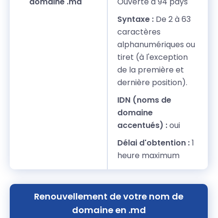
domaine .md
Ouverte à 94 pays
Syntaxe :
De 2 à 63
caractères
alphanumériques ou
tiret (à l'exception
de la première et
dernière position).
IDN (noms de
domaine
accentués) :
oui
Délai d'obtention :
1
heure maximum
Renouvellement de votre nom de
domaine en .md