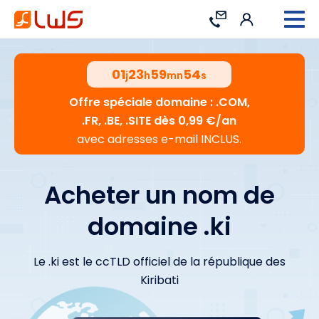
Connexion
Contact
01
23
59
53
j
h
mn
s
Offre spéciale domaine : .COM,
.FR, .BE, .SITE dès 0,99 €/an
avec adresses e-mail INCLUS.
Acheter un nom de
domaine .ki
Le .ki est le ccTLD officiel de la république des
Kiribati