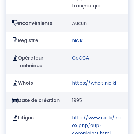
français 'qui'
Inconvénients
Aucun
Registre
nic.ki
Opérateur
CoCCA
technique
Whois
https://whois.nic.ki
Date de création
1995
Litiges
http://www.nic.ki/ind
ex.php/aup-
complaints.html