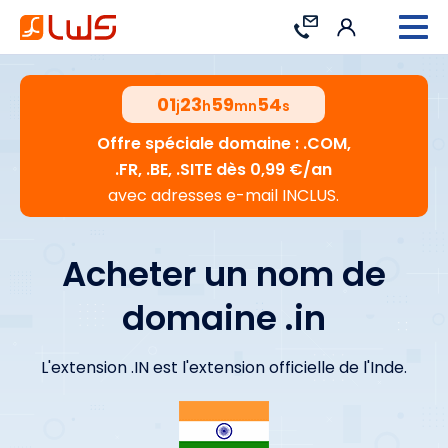
Connexion
Contact
01
23
59
53
j
h
mn
s
Offre spéciale domaine : .COM,
.FR, .BE, .SITE dès 0,99 €/an
avec adresses e-mail INCLUS.
Acheter un nom de
domaine .in
L'extension .IN est l'extension officielle de l'Inde.