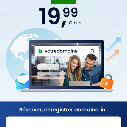
19,
99
€ /an
Réserver, enregistrer
domaine .in :