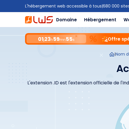
L'hébergement web accessible à tous
|
680 000 site
Domaine
Hébergement
W
01
23
59
54
Offre spé
j
h
mn
s
|
Nom d
Ac
L'extension .ID est l'extension officielle de 