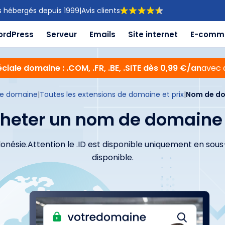
s hébergés depuis 1999
|
Avis clients
ordPress
Serveur
Emails
Site internet
E-comm
ciale domaine : .COM, .FR, .BE, .SITE dès 0,99 €/an
avec 
e domaine
|
Toutes les extensions de domaine et prix
|
Nom de do
heter un nom de domaine 
l'Indonésie.Attention le .ID est disponible uniquement en s
disponible.