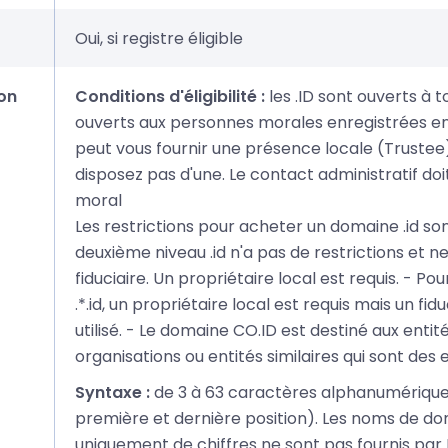
Oui, si registre éligible
on
Conditions d'éligibilité :
les .ID sont ouverts à t
ouverts aux personnes morales enregistrées en
peut vous fournir une présence locale (Trustee)
disposez pas d'une. Le contact administratif do
moral
Les restrictions pour acheter un domaine .id sont
deuxième niveau .id n'a pas de restrictions et 
fiduciaire. Un propriétaire local est requis. - Po
.*.id, un propriétaire local est requis mais un fid
utilisé. - Le domaine CO.ID est destiné aux enti
organisations ou entités similaires qui sont des e
Syntaxe :
de 3 à 63 caractères alphanumériques
première et dernière position). Les noms de 
uniquement de chiffres ne sont pas fournis par