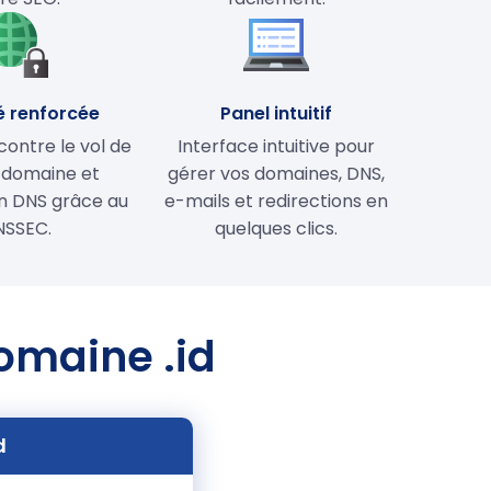
é renforcée
Panel intuitif
contre le vol de
Interface intuitive pour
 domaine et
gérer vos domaines, DNS,
on DNS grâce au
e-mails et redirections en
NSSEC.
quelques clics.
domaine .id
d