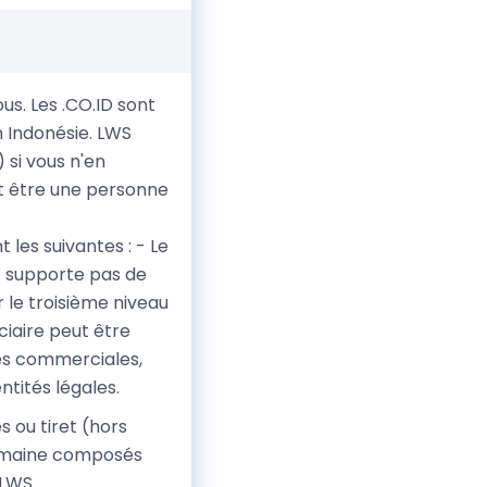
ous. Les .CO.ID sont
 Indonésie. LWS
 si vous n'en
it être une personne
 les suivantes : - Le
ne supporte pas de
ur le troisième niveau
uciaire peut être
tés commerciales,
ntités légales.
 ou tiret (hors
domaine composés
 LWS