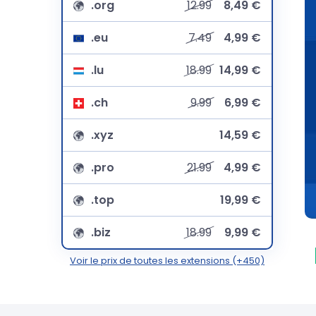
.org
12.99
8,49 €
.eu
7.49
4,99 €
.lu
18.99
14,99 €
.ch
9.99
6,99 €
.xyz
14,59 €
.pro
21.99
4,99 €
.top
19,99 €
.biz
18.99
9,99 €
Voir le prix de toutes les extensions (+450)