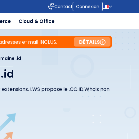
Contact
Connexion
erce
Cloud & Office
adresses e-mail INCLUS.
DÉTAILS
maine .id
.id
ous-extensions. LWS propose le .CO.ID.Whois non