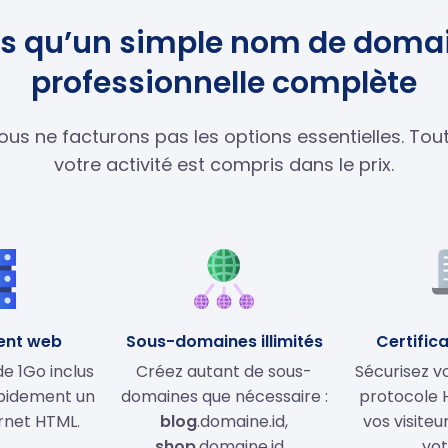
lus qu’un simple nom de domai
professionnelle complète
ous ne facturons pas les options essentielles. To
votre activité est compris dans le prix.
ent web
Sous-domaines illimités
Certifica
 1Go inclus
Créez autant de sous-
Sécurisez vo
apidement un
domaines que nécessaire :
protocole 
ernet HTML.
blog
.domaine.id,
vos visiteu
shop
.domaine.id…
vot