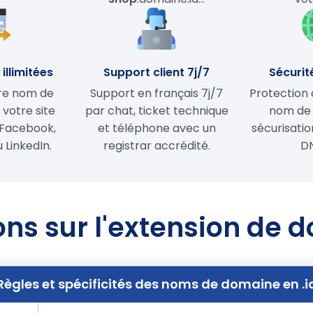
illimitées
Support client 7j/7
Sécurit
tre nom de
Support en français 7j/7
Protection 
votre site
par chat, ticket technique
nom de
Facebook,
et téléphone avec un
sécurisati
 LinkedIn.
registrar accrédité.
D
ns sur l'extension de 
Règles et spécificités des noms de domaine en .i