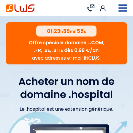
Connexion
Contact
01
23
59
54
j
h
mn
s
Offre spéciale domaine : .COM,
.FR, .BE, .SITE dès 0,99 €/an
avec adresses e-mail INCLUS.
Acheter un nom de
domaine .hospital
Le .hospital est une extension générique.