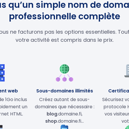
lus qu’un simple nom de domai
professionnelle complète
ous ne facturons pas les options essentielles. To
votre activité est compris dans le prix.
ent web
Sous-domaines illimités
Certifica
 1Go inclus
Créez autant de sous-
Sécurisez vo
apidement un
domaines que nécessaire :
protocole 
ernet HTML.
blog
.domaine.fi,
vos visiteu
shop
.domaine.fi…
vot