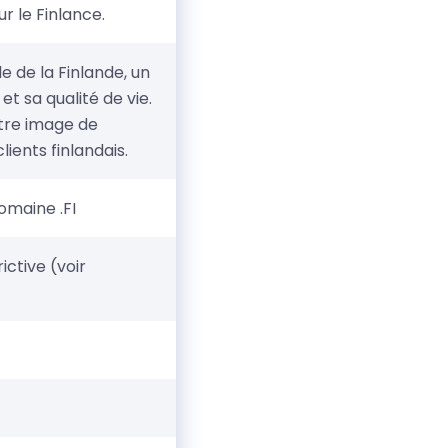
r le Finlance.
le de la Finlande, un
t sa qualité de vie.
otre image de
lients finlandais.
omaine .FI
ictive (voir