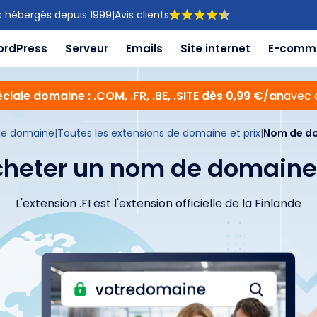
s hébergés depuis 1999
|
Avis clients
ordPress
Serveur
Emails
Site internet
E-comm
ciale domaine : .COM, .FR, .BE, .SITE dès 0,99 €/an
avec 
e domaine
|
Toutes les extensions de domaine et prix
|
Nom de do
heter un nom de domaine 
L'extension .FI est l'extension officielle de la Finlande