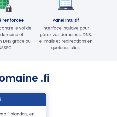
é renforcée
Panel intuitif
contre le vol de
Interface intuitive pour
 domaine et
gérer vos domaines, DNS,
on DNS grâce au
e-mails et redirections en
NSSEC.
quelques clics.
omaine .fi
i
eb Finlandais, en