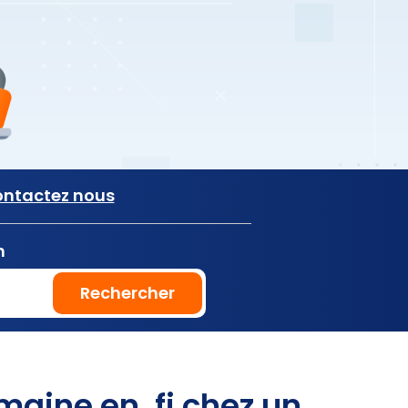
ntactez nous
n
Rechercher
aine en .fi chez un