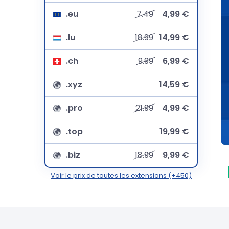
.eu
7.49
4,99 €
.lu
18.99
14,99 €
.ch
9.99
6,99 €
.xyz
14,59 €
.pro
21.99
4,99 €
.top
19,99 €
.biz
18.99
9,99 €
Voir le prix de toutes les extensions (+450)