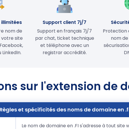
illimitées
Support client 7j/7
Sécurit
tre nom de
Support en français 7j/7
Protection 
votre site
par chat, ticket technique
nom de
Facebook,
et téléphone avec un
sécurisati
 LinkedIn.
registrar accrédité.
D
ons sur l'extension de d
Règles et spécificités des noms de domaine en .f
Le nom de domaine en .FI s'adresse à tout site w