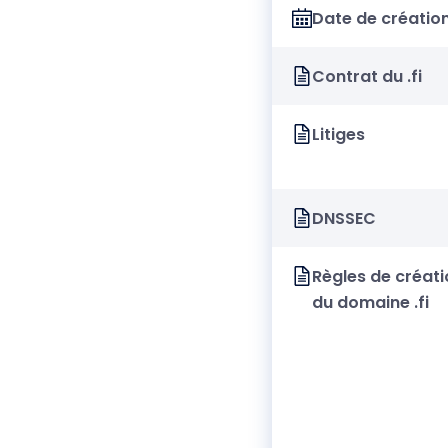
Date de créatio
Contrat du .fi
Litiges
DNSSEC
Règles de créati
du domaine .fi