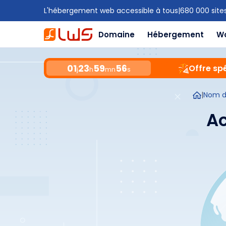
L'hébergement web accessible à tous
|
680 000 site
Domaine
Hébergement
W
01
23
59
55
Offre spé
j
h
mn
s
|
Nom d
Ac