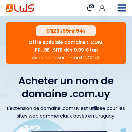
Connexion
Contact
01
23
59
53
j
h
mn
s
Offre spéciale domaine : .COM,
.FR, .BE, .SITE dès 0,99 €/an
avec adresses e-mail INCLUS.
Acheter un nom de
domaine .com.uy
L'extension de domaine .com.uy est utilisée pour les
sites web commerciaux basés en Uruguay.