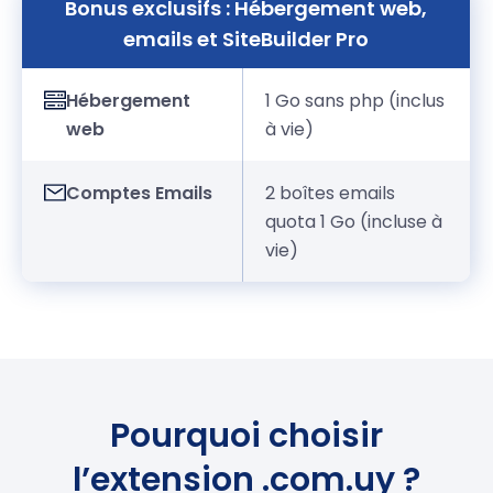
Bonus exclusifs : Hébergement web,
emails et SiteBuilder Pro
Hébergement
1 Go sans php (inclus
web
à vie)
Comptes Emails
2 boîtes emails
quota 1 Go (incluse à
vie)
Pourquoi choisir
l’extension .com.uy ?