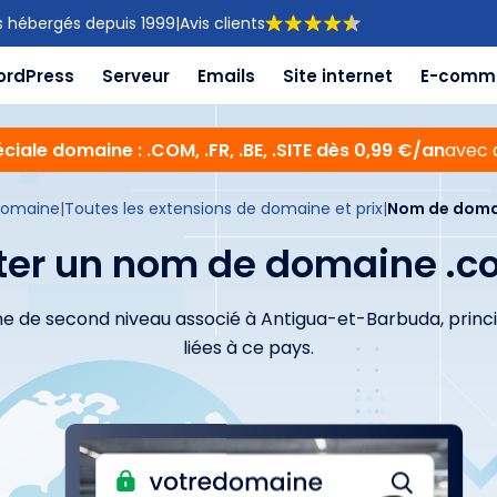
s hébergés depuis 1999
|
Avis clients
ordPress
Serveur
Emails
Site internet
E-comm
ciale domaine : .COM, .FR, .BE, .SITE dès 0,99 €/an
avec 
domaine
|
Toutes les extensions de domaine et prix
|
Nom de doma
ter un nom de domaine .c
e de second niveau associé à Antigua-et-Barbuda, princi
liées à ce pays.