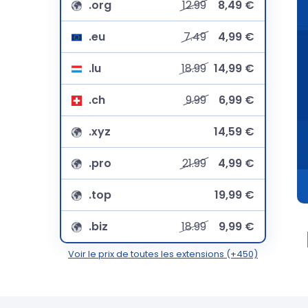
.org
12.99
8,49 €
.eu
7.49
4,99 €
.lu
18.99
14,99 €
.ch
9.99
6,99 €
.xyz
14,59 €
.pro
21.99
4,99 €
.top
19,99 €
.biz
18.99
9,99 €
Voir le prix de toutes les extensions (+450)