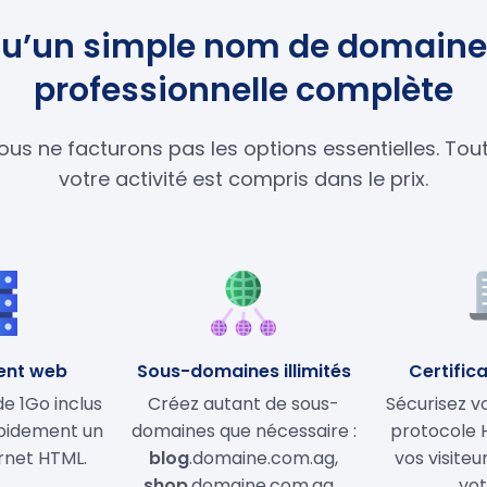
s qu’un simple nom de domaine
professionnelle complète
ous ne facturons pas les options essentielles. To
votre activité est compris dans le prix.
ent web
Sous-domaines illimités
Certifica
 1Go inclus
Créez autant de sous-
Sécurisez vo
apidement un
domaines que nécessaire :
protocole 
ernet HTML.
blog
.domaine.com.ag,
vos visiteu
shop
.domaine.com.ag…
vot