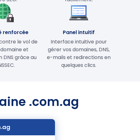
é renforcée
Panel intuitif
contre le vol de
Interface intuitive pour
 domaine et
gérer vos domaines, DNS,
on DNS grâce au
e-mails et redirections en
NSSEC.
quelques clics.
maine .com.ag
m.ag