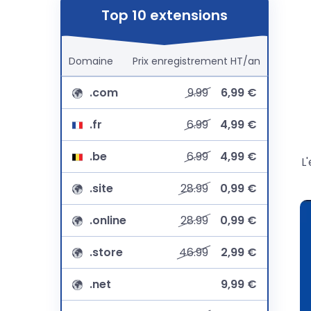
Top 10 extensions
Domaine
Prix
enregistrement
HT/an
.com
9.99
6,99 €
.fr
6.99
4,99 €
.be
6.99
4,99 €
L
.site
28.99
0,99 €
.online
28.99
0,99 €
.store
46.99
2,99 €
.net
9,99 €