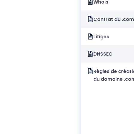
Whois
Contrat du .com
Litiges
DNSSEC
Règles de créati
du domaine .co