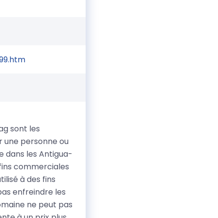
99.htm
ag sont les
ar une personne ou
 dans les Antigua-
 fins commerciales
lisé à des fins
pas enfreindre les
 domaine ne peut pas
nte à un prix plus