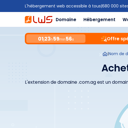
L'hébergement web accessible à tous
|
680 000 site
Domaine
Hébergement
W
01
23
59
55
Offre spé
j
h
mn
s
|
Nom de 
Ache
L'extension de domaine .com.ag est un domain