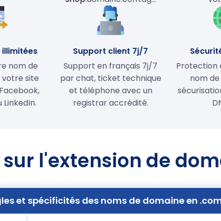
illimitées
Support client 7j/7
Sécurit
tre nom de
Support en français 7j/7
Protection 
votre site
par chat, ticket technique
nom de
Facebook,
et téléphone avec un
sécurisati
 LinkedIn.
registrar accrédité.
D
 sur l'extension de do
les et spécificités des noms de domaine en .co