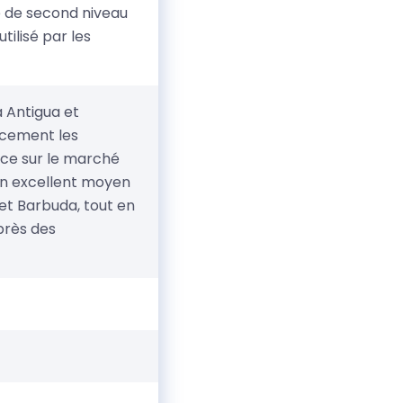
e de second niveau
ilisé par les
à Antigua et
acement les
nce sur le marché
 un excellent moyen
t Barbuda, tout en
près des