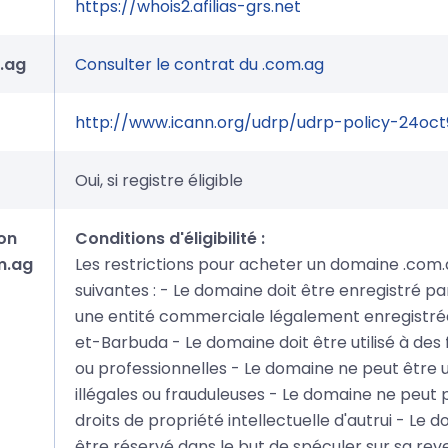
https://whois2.afilias-grs.net
.ag
Consulter le contrat du .com.ag
http://www.icann.org/udrp/udrp-policy-24oct
Oui, si registre éligible
on
Conditions d'éligibilité :
m.ag
Les restrictions pour acheter un domaine .com.
suivantes : - Le domaine doit être enregistré p
une entité commerciale légalement enregistrée
et-Barbuda - Le domaine doit être utilisé à des
ou professionnelles - Le domaine ne peut être uti
illégales ou frauduleuses - Le domaine ne peut 
droits de propriété intellectuelle d'autrui - Le
être réservé dans le but de spéculer sur sa reve