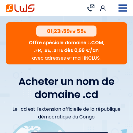
Connexion
Contact
01
23
59
54
j
h
mn
s
Offre spéciale domaine : .COM,
.FR, .BE, .SITE dès 0,99 €/an
avec adresses e-mail INCLUS.
Acheter un nom de
domaine .cd
Le . cd est l'extension officielle de la république
démocratique du Congo