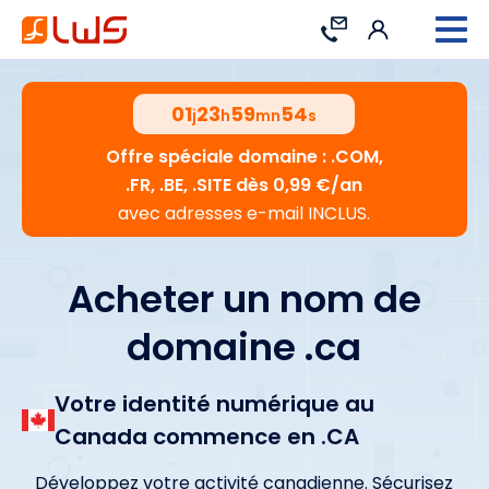
Connexion
Contact
01
23
59
53
j
h
mn
s
Offre spéciale domaine : .COM,
.FR, .BE, .SITE dès 0,99 €/an
avec adresses e-mail INCLUS.
Acheter un nom de
domaine .ca
Votre identité numérique au
Canada commence en .CA
Développez votre activité canadienne. Sécurisez