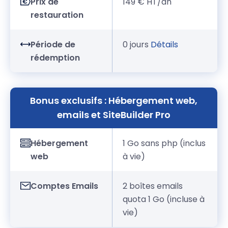
Prix de
149 € HT/an
restauration
Période de
0 jours
Détails
rédemption
Bonus exclusifs : Hébergement web,
emails et SiteBuilder Pro
Hébergement
1 Go sans php (inclus
web
à vie)
Comptes Emails
2 boîtes emails
quota 1 Go (incluse à
vie)