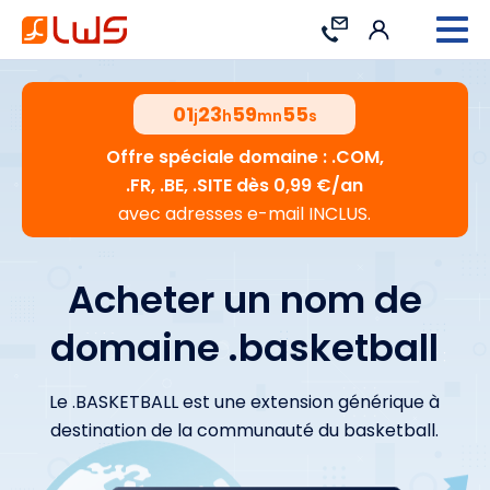
Connexion
Contact
01
23
59
54
j
h
mn
s
Offre spéciale domaine : .COM,
.FR, .BE, .SITE dès 0,99 €/an
avec adresses e-mail INCLUS.
Acheter un nom de
domaine .basketball
Le .BASKETBALL est une extension générique à
destination de la communauté du basketball.