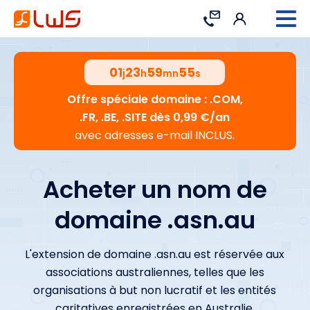
Connexion
Contact
01
23
59
54
j
h
mn
s
Offre spéciale domaine : .COM,
.FR, .BE, .SITE dès 0,99 €/an
avec adresses e-mail INCLUS.
Acheter un nom de
domaine .asn.au
L'extension de domaine .asn.au est réservée aux
associations australiennes, telles que les
organisations à but non lucratif et les entités
caritatives enregistrées en Australie.